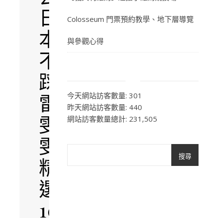
日
Colosseum 門票預約教學、地下層導覽
本
與參觀心得
不
踩
雷，
今天網站訪客數量:
301
昨天網站訪客數量:
440
雯
網站訪客數量總計:
231,505
雯
搜尋
精
選
10