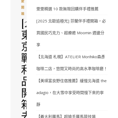
愛
開
雯雯精選 10 款無限回購伴手禮推薦
箱
[2026
[2025 北歐追極光] 芬蘭伴手禮開箱，必
東
買國民巧克力、超療癒 Moomin 週邊分
京
享
戰
【北海道 札幌】ATELIER Morihiko森彥
利
咖啡二店，悠閒又時尚的高水準咖啡廳！
品
【美瑛富良野住宿推薦】緩慢北海道 the
開
adagio，在大雪中享受時間慢下來的寧
箱]
靜
去
【義大利羅馬】超搶手羅馬競技場