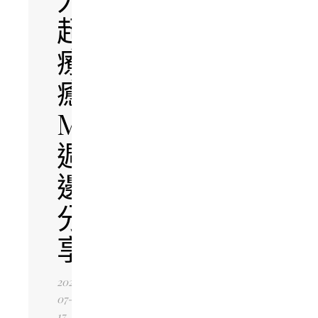
超
療
癒
Moomin
週
邊
分
享
2026-
07-
17