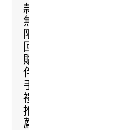
款
無
限
回
購
伴
手
禮
推
薦