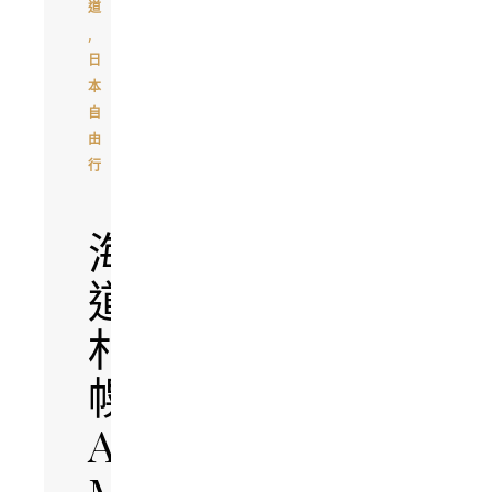
道
,
日
本
自
由
行
【北
海
道
札
幌】
ATELIER