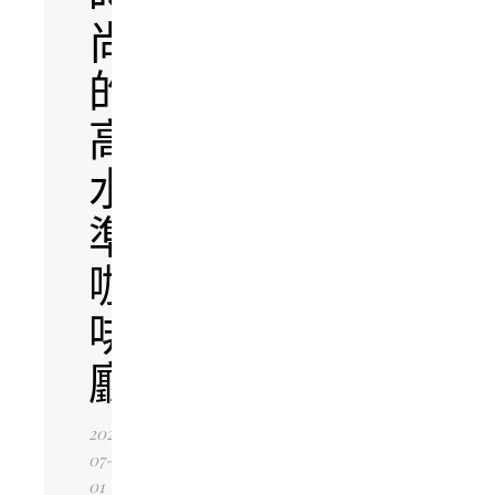
尚
的
高
水
準
咖
啡
廳！
2026-
07-
01