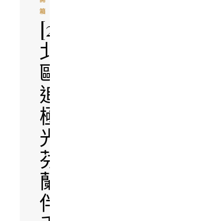
箱
[2025
北
歐
追
極
光]
芬
蘭
伴