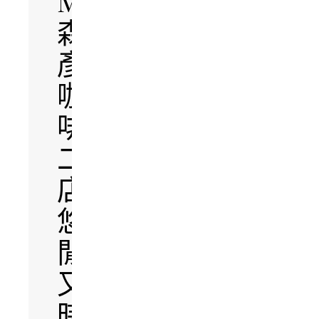
Morihiko
森
彥
咖
啡
二
店，
悠
閒
又
時