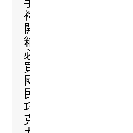
手
禮
開
箱，
必
買
國
民
巧
克
力、