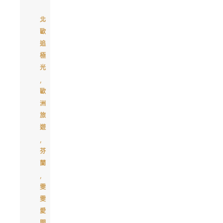
北
歐
追
極
光
,
歐
洲
旅
遊
,
芬
蘭
,
雯
雯
愛
開