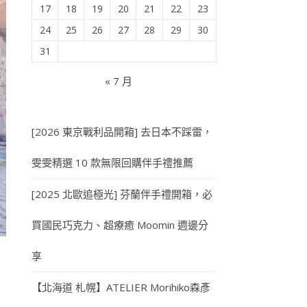
17
18
19
20
21
22
23
24
25
26
27
28
29
30
31
« 7 月
[2026 東京戰利品開箱] 去日本不踩雷，
雯雯精選 10 款無限回購伴手禮推薦
[2025 北歐追極光] 芬蘭伴手禮開箱，必
買國民巧克力、超療癒 Moomin 週邊分
享
【北海道 札幌】ATELIER Morihiko森彥