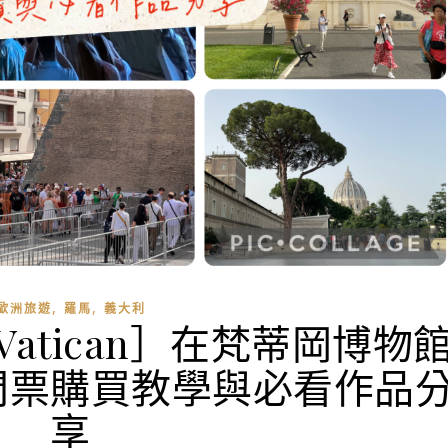
,
,
歐洲旅遊
羅馬
義大利
Vatican］在梵蒂岡博物
門票購買教學與必看作品
享