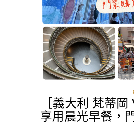
［義大利 梵蒂岡 
享用晨光早餐，