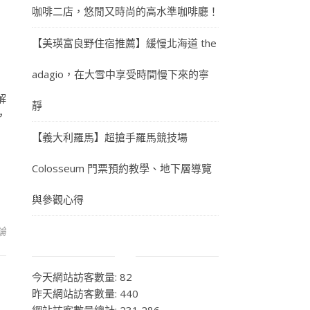
咖啡二店，悠閒又時尚的高水準咖啡廳！
【美瑛富良野住宿推薦】緩慢北海道 the
adagio，在大雪中享受時間慢下來的寧
解
靜
，
【義大利羅馬】超搶手羅馬競技場
Colosseum 門票預約教學、地下層導覽
與參觀心得
論
今天網站訪客數量:
82
昨天網站訪客數量:
440