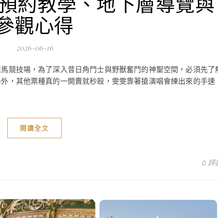
 門票預約教學、地下層導覽與
參觀心得
2026-06-16
羅馬競技場，為了深入昔日角鬥士與野獸奮鬥的神聖空間，必須先了
券外，其他票種真的一開賣就秒殺，雯雯靠著搶演唱會練出來的手速
閱讀全文
0 評