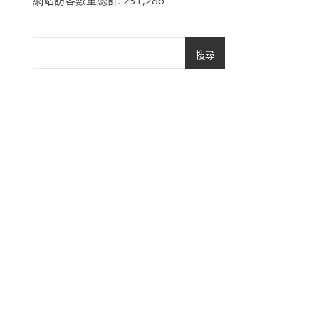
網站訪客數量總計:
231,286
搜尋