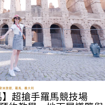
,
,
歐洲旅遊
羅馬
義大利
馬】超搶手羅馬競技場