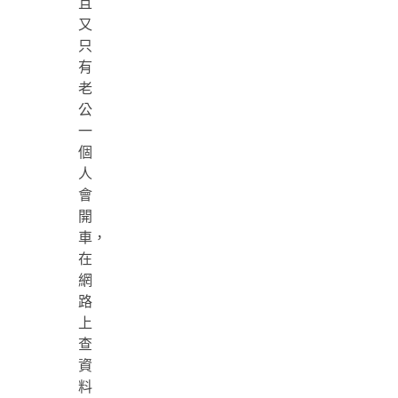
且
又
只
有
老
公
一
個
人
會
開
車，
在
網
路
上
查
資
料