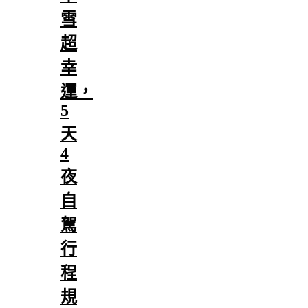
雪
超
幸
運，
5
天
4
夜
自
駕
行
程
規