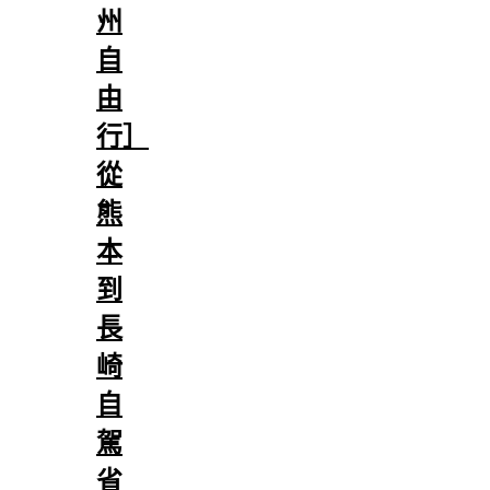
州
自
由
行］
從
熊
本
到
長
崎
自
駕
省