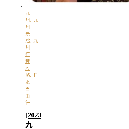
九
州
,
九
州
景
點
,
九
州
行
程
攻
略
,
日
本
自
由
行
[2023
九