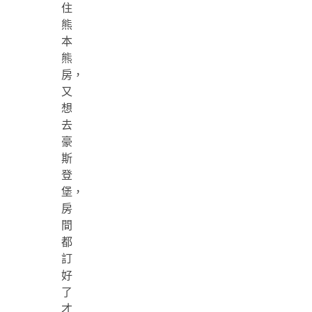
住
熊
本
熊
房，
又
想
去
豪
斯
登
堡，
房
間
都
訂
好
了
才