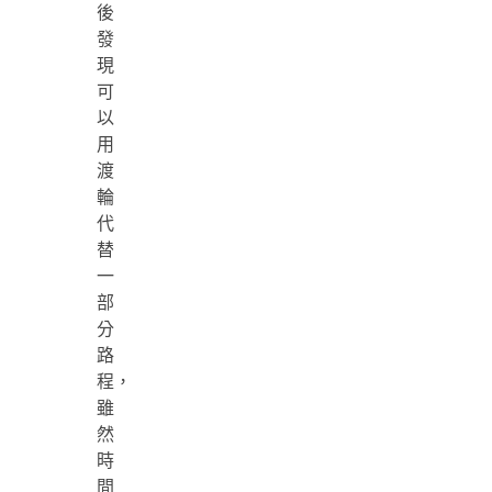
後
發
現
可
以
用
渡
輪
代
替
一
部
分
路
程，
雖
然
時
間