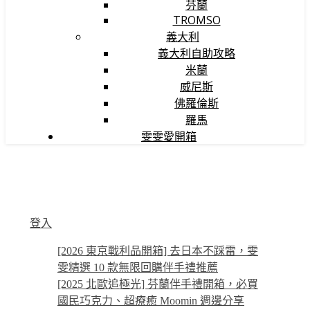
芬蘭
TROMSO
義大利
義大利自助攻略
米蘭
威尼斯
佛羅倫斯
羅馬
雯雯愛開箱
登入
[2026 東京戰利品開箱] 去日本不踩雷，雯
雯精選 10 款無限回購伴手禮推薦
[2025 北歐追極光] 芬蘭伴手禮開箱，必買
國民巧克力、超療癒 Moomin 週邊分享