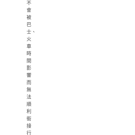
不
會
被
巴
士、
火
車
時
間
影
響
而
無
法
順
利
銜
接
行