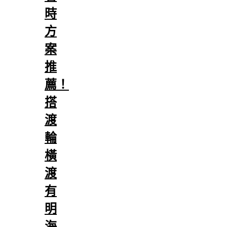
時
方
案
推
薦！
搭
渡
輪
橫
渡
有
明
海