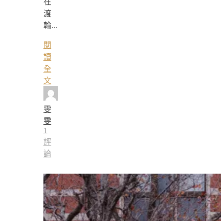
在
渡
輪...
閱
讀
全
文
雯
雯
1
評
論