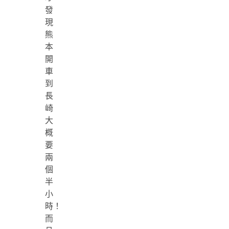
發
現
熊
本
開
車
到
長
崎
大
概
要
兩
個
半
小
時！
而