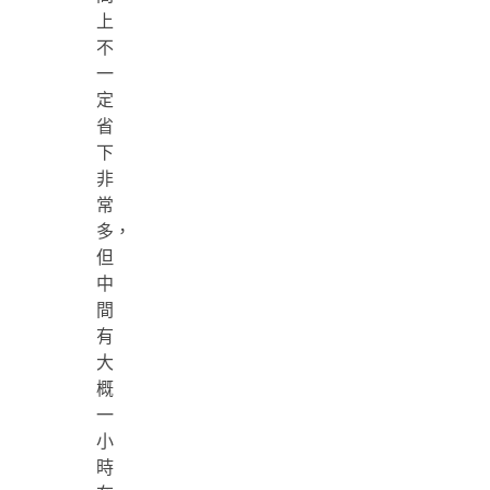
上
不
一
定
省
下
非
常
多，
但
中
間
有
大
概
一
小
時