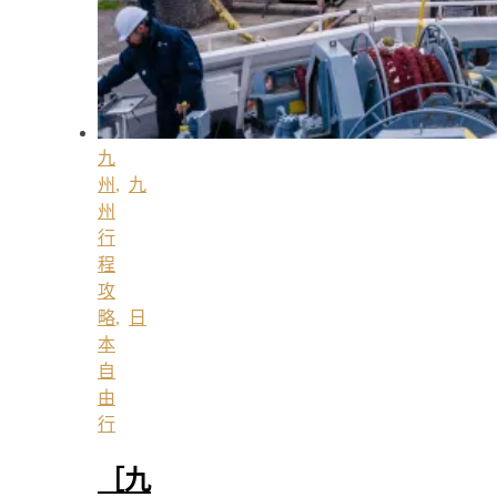
九
州
,
九
州
行
程
攻
略
,
日
本
自
由
行
［九