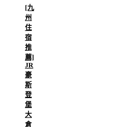
[九
州
住
宿
推
薦]
JR
豪
斯
登
堡
大
倉