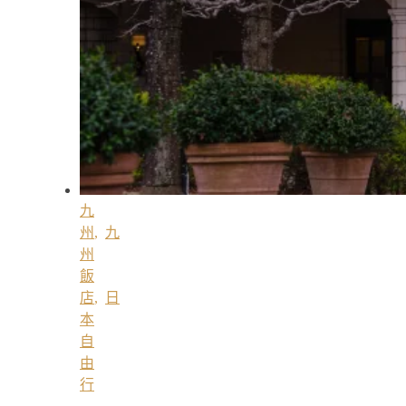
九
州
,
九
州
飯
店
,
日
本
自
由
行