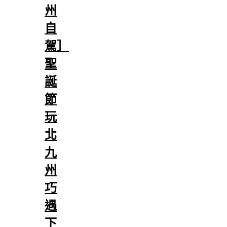
州
自
駕］
聖
誕
節
玩
北
九
州
巧
遇
下