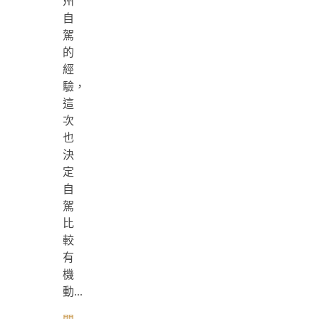
州
自
駕
的
經
驗，
這
次
也
決
定
自
駕
比
較
有
機
動...