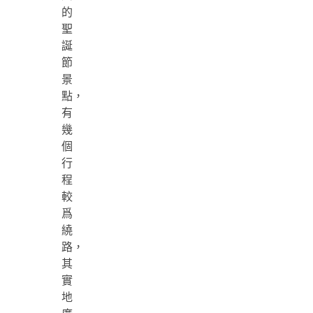
的
聖
誕
節
景
點，
有
幾
個
行
程
較
爲
繞
路，
其
實
地