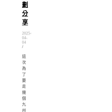
劃
分
享
2025-
04-
04
/
這
次
為
了
要
走
幾
個
九
州