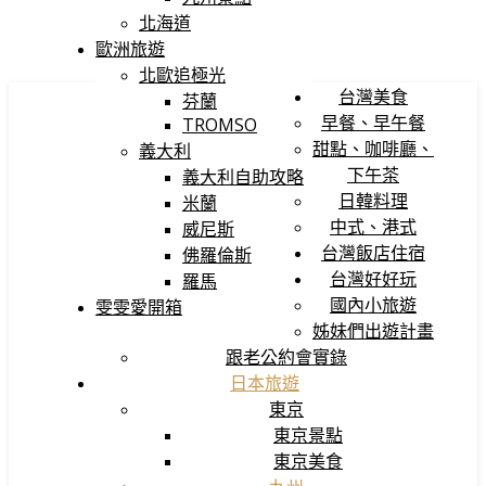
北海道
歐洲旅遊
北歐追極光
台灣美食
芬蘭
早餐、早午餐
TROMSO
甜點、咖啡廳、
義大利
下午茶
義大利自助攻略
日韓料理
米蘭
中式、港式
威尼斯
台灣飯店住宿
佛羅倫斯
台灣好好玩
羅馬
國內小旅遊
雯雯愛開箱
姊妹們出遊計畫
跟老公約會實錄
日本旅遊
東京
東京景點
東京美食