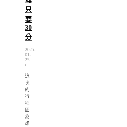
只
要
30
分
2025-
01-
25
/
這
次
的
行
程
因
為
想