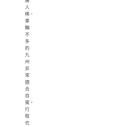
廣
人
稀、
車
輛
不
多
的
九
州
非
常
適
合
自
駕，
行
程
也