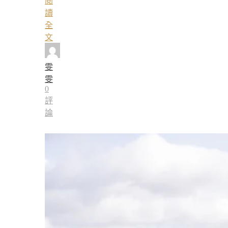
閱
讀
全
文
雯
雯
0
評
論