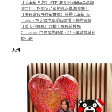
【北海道 札幌】ATELIER Morihiko森彥咖
啡二店，悠閒又時尚的高水準咖啡廳！
【美瑛富良野住宿推薦】緩慢北海道 the
adagio，在大雪中享受時間慢下來的寧靜
【義大利羅馬】超搶手羅馬競技場
Colosseum 門票預約教學、地下層導覽與參
觀心得
九州