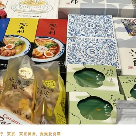
,
,
,
行
東京
東京美食
雯雯愛開箱