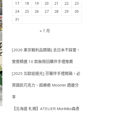
17
18
19
20
21
22
23
24
25
26
27
28
29
30
31
« 7 月
[2026 東京戰利品開箱] 去日本不踩雷，
雯雯精選 10 款無限回購伴手禮推薦
[2025 北歐追極光] 芬蘭伴手禮開箱，必
買國民巧克力、超療癒 Moomin 週邊分
享
【北海道 札幌】ATELIER Morihiko森彥