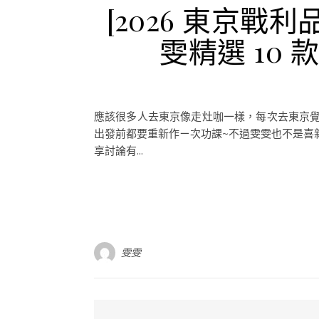
[2026 東京戰
雯精選 10
應該很多人去東京像走灶咖一樣，每次去東京
出發前都要重新作ㄧ次功課~不過雯雯也不是喜新
享討論有...
雯雯