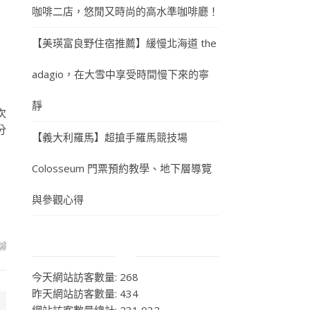
咖啡二店，悠閒又時尚的高水準咖啡廳！
【美瑛富良野住宿推薦】緩慢北海道 the
adagio，在大雪中享受時間慢下來的寧
靜
次
分
【義大利羅馬】超搶手羅馬競技場
Colosseum 門票預約教學、地下層導覽
與參觀心得
論
今天網站訪客數量:
268
昨天網站訪客數量:
434