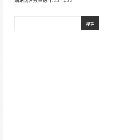
網站訪客數量總計:
231,032
搜尋