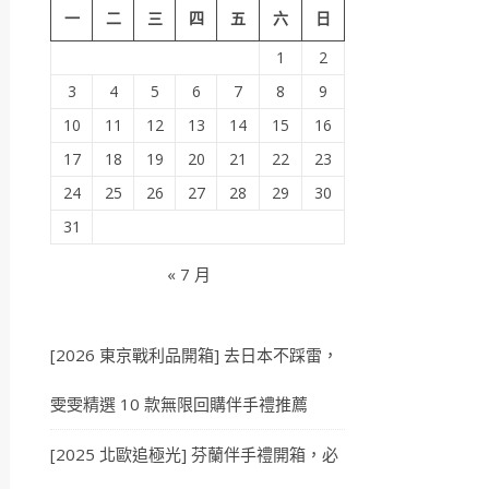
一
二
三
四
五
六
日
1
2
3
4
5
6
7
8
9
10
11
12
13
14
15
16
17
18
19
20
21
22
23
24
25
26
27
28
29
30
31
« 7 月
[2026 東京戰利品開箱] 去日本不踩雷，
雯雯精選 10 款無限回購伴手禮推薦
[2025 北歐追極光] 芬蘭伴手禮開箱，必