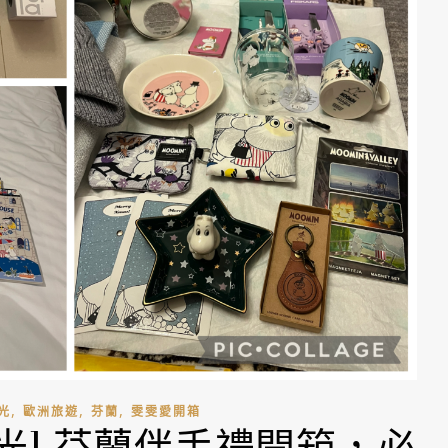
,
,
,
光
歐洲旅遊
芬蘭
雯雯愛開箱
追極光] 芬蘭伴手禮開箱，必