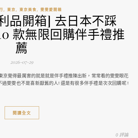
,
,
,
行
東京
東京美食
雯雯愛開箱
京戰利品開箱] 去日本不踩
10 款無限回購伴手禮推
薦
2026-07-29
東京覺得最厲害的就是就是伴手禮推陳出新，常常看的雯雯眼花
過雯雯也不是喜新厭舊的人! 還是有很多伴手禮是次次回購呢 !
閱讀全文
0 評論