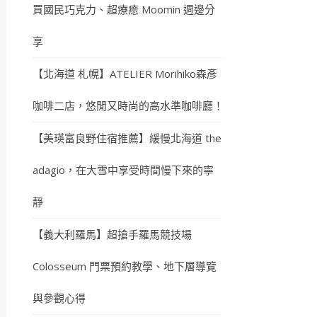
買國民巧克力、超療癒 Moomin 週邊分
享
【北海道 札幌】ATELIER Morihiko森彥
咖啡二店，悠閒又時尚的高水準咖啡廳！
【美瑛富良野住宿推薦】緩慢北海道 the
adagio，在大雪中享受時間慢下來的寧
靜
【義大利羅馬】超搶手羅馬競技場
Colosseum 門票預約教學、地下層導覽
與參觀心得