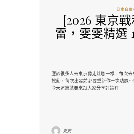
日本自由
[2026 東
雷，雯雯精選 
應該很多人去東京像走灶咖一樣，每次去
撩亂，每次出發前都要重新作ㄧ次功課~不
今天這篇就要來跟大家分享討論有...
雯雯