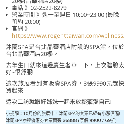
20樓(晶華酒店20樓)
電話 》02-2522-8279
營業時間 》週一至週日 10:00~23:00 (最晚
預約 20:00)
官網 》
https://www.regenttaiwan.com/wellness/s
沐蘭SPA是台北晶華酒店附設的SPA館，位於
台北晶華酒店20樓。
去年生日就來這邊慶生奢華一下，上次體驗太
好~很舒服!
這次旅展看到有販賣SPA券，3張9990元趕快
買起來
這次二訪就跟好姊妹一起來放鬆寵愛自己!
小提醒：10月份的旅展中，沐蘭SPA的套票已經有小漲價喔!
沐蘭SPA療程優惠券套票兩張 $𝟲𝟴𝟴𝟴 (原價 𝟵𝟵𝟬𝟬 / 𝟲𝟵折)