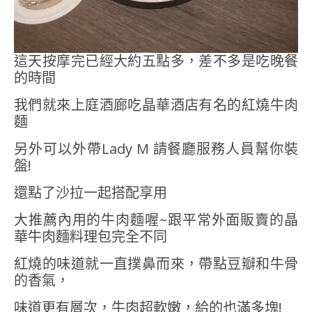
這天按摩完已經大約五點多，差不多是吃晚餐
的時間
我們就來上庭酒廊吃晶華酒店有名的紅燒牛肉
麵
另外可以外帶Lady M 請餐廳服務人員幫你裝
盤!
還點了沙拉一起搭配享用
大推薦內用的牛肉麵喔~跟平常外面販賣的晶
華牛肉麵料理包完全不同
紅燒的味道就一直撲鼻而來，帶點豆瓣和牛骨
的香氣，
味道更有層次，牛肉超軟嫩，給的也滿多塊!