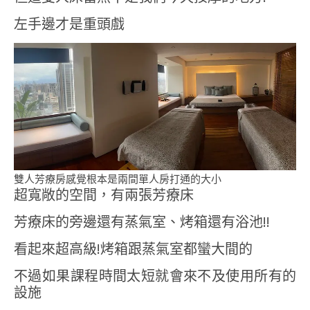
左手邊才是重頭戲
雙人芳療房感覺根本是兩間單人房打通的大小
超寬敞的空間，有兩張芳療床
芳療床的旁邊還有蒸氣室、烤箱還有浴池!!
看起來超高級!烤箱跟蒸氣室都蠻大間的
不過如果課程時間太短就會來不及使用所有的
設施