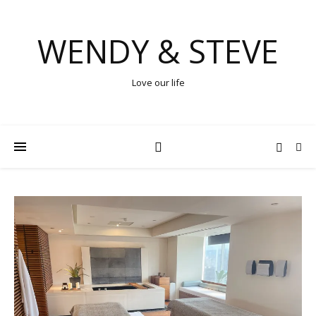
WENDY & STEVE
Love our life