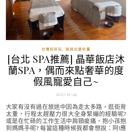
,
台灣好好玩
姊妹出遊計畫
[台北 SPA推薦] 晶華飯店沐
蘭SPA，偶而來點奢華的度
假風寵愛自己~
2023-11-24
大家有沒有過在旅途中因為走太多路，逛街背
太重，行程太趕壓力很大全身緊繃的經驗呢?
或是在忙碌的工作生活中肩頸痠痛，抱小孩抱
到媽媽手呢? 每當這種時候我都會想說：阿!應