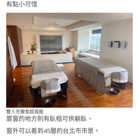
有點小可惜
雙人芳療室超寬敞
靠窗的地方則有臥榻可供躺臥，
窗外可以看到45層的台北市市景。