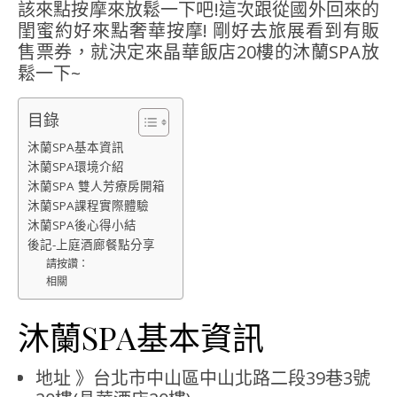
該來點按摩來放鬆一下吧!這次跟從國外回來的
閨蜜約好來點奢華按摩! 剛好去旅展看到有販
售票券，就決定來晶華飯店20樓的沐蘭SPA放
鬆一下~
目錄
沐蘭SPA基本資訊
沐蘭SPA環境介紹
沐蘭SPA 雙人芳療房開箱
沐蘭SPA課程實際體驗
沐蘭SPA後心得小結
後記-上庭酒廊餐點分享
請按讚：
相關
沐蘭SPA基本資訊
地址 》台北市中山區中山北路二段39巷3號