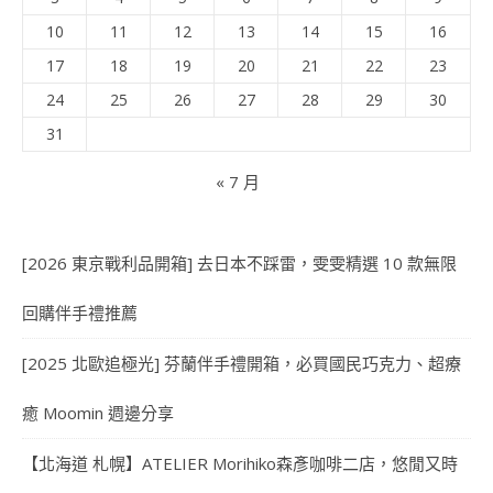
10
11
12
13
14
15
16
17
18
19
20
21
22
23
24
25
26
27
28
29
30
31
« 7 月
[2026 東京戰利品開箱] 去日本不踩雷，雯雯精選 10 款無限
回購伴手禮推薦
[2025 北歐追極光] 芬蘭伴手禮開箱，必買國民巧克力、超療
癒 Moomin 週邊分享
【北海道 札幌】ATELIER Morihiko森彥咖啡二店，悠閒又時