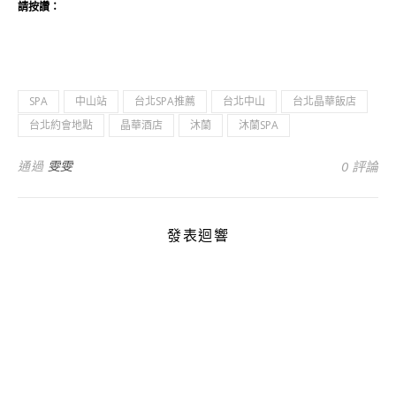
請按讚：
SPA
中山站
台北SPA推薦
台北中山
台北晶華飯店
台北約會地點
晶華酒店
沐蘭
沐蘭SPA
通過
雯雯
0 評論
發表迴響