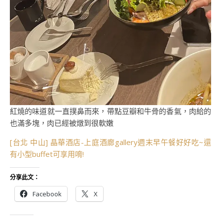
紅燒的味道就一直撲鼻而來，帶點豆瓣和牛骨的香氣，肉給的
也滿多塊，肉已經被燉到很軟嫩
[台北 中山] 晶華酒店-上庭酒廊gallery週末早午餐好好吃~還
有小型buffet可享用唷!
分享此文：
Facebook
X