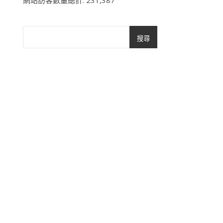
網站訪客數量總計:
231,387
搜尋