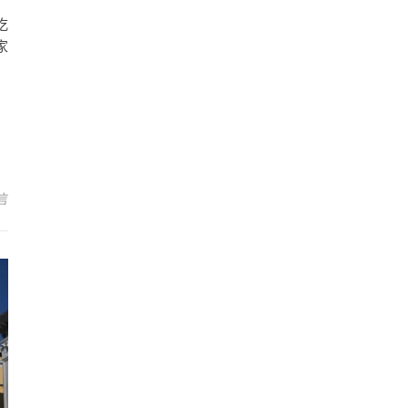
吃
家
言