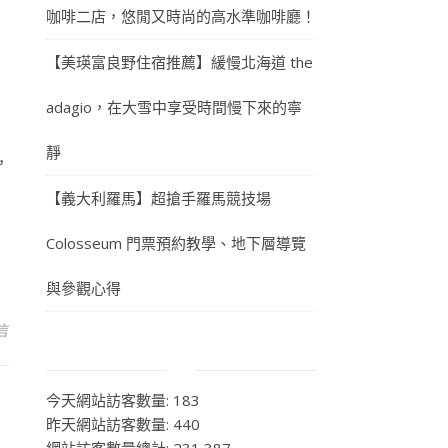
咖啡二店，悠閒又時尚的高水準咖啡廳！
【美瑛富良野住宿推薦】緩慢北海道 the
adagio，在大雪中享受時間慢下來的寧
靜
，
【義大利羅馬】超搶手羅馬競技場
Colosseum 門票預約教學、地下層導覽
與參觀心得
言
今天網站訪客數量:
183
昨天網站訪客數量:
440