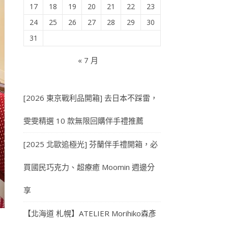
17
18
19
20
21
22
23
24
25
26
27
28
29
30
31
« 7 月
[2026 東京戰利品開箱] 去日本不踩雷，
雯雯精選 10 款無限回購伴手禮推薦
[2025 北歐追極光] 芬蘭伴手禮開箱，必
買國民巧克力、超療癒 Moomin 週邊分
享
【北海道 札幌】ATELIER Morihiko森彥