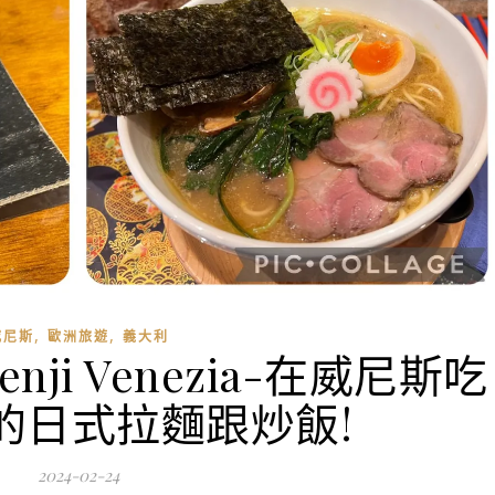
,
,
威尼斯
歐洲旅遊
義大利
enji Venezia-在威尼斯吃
的日式拉麵跟炒飯!
2024-02-24