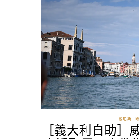
,
威尼斯
［義大利自助］