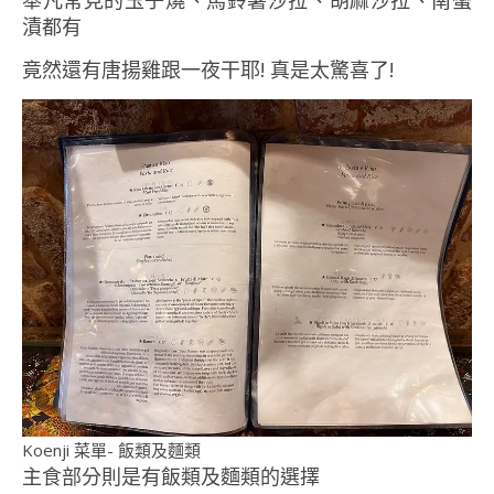
漬都有
竟然還有唐揚雞跟一夜干耶! 真是太驚喜了!
Koenji 菜單- 飯類及麵類
主食部分則是有飯類及麵類的選擇