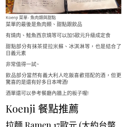
Koenji 菜單- 魚肉類與甜點
菜單的最後是魚肉類、甜點跟飲品
有燒肉、鮭魚西京燒等可以加5歐元升級成定食
甜點部分有抹茶提拉米蘇、冰淇淋等，也是結合了
日義元素
非常值得一試~
飲品部分當然有義大利人吃飯喜歡搭配的酒，但更
驚喜的是還有好多日本啤酒!
酒單還可以參考餐廳內牆上的板子喔!
Koenji 餐點推薦
拉麵 Ramen 17歐元 (大約台幣