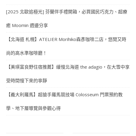
[2025 北歐追極光] 芬蘭伴手禮開箱，必買國民巧克力、超療
癒 Moomin 週邊分享
【北海道 札幌】ATELIER Morihiko森彥咖啡二店，悠閒又時
尚的高水準咖啡廳！
【美瑛富良野住宿推薦】緩慢北海道 the adagio，在大雪中享
受時間慢下來的寧靜
【義大利羅馬】超搶手羅馬競技場 Colosseum 門票預約教
學、地下層導覽與參觀心得