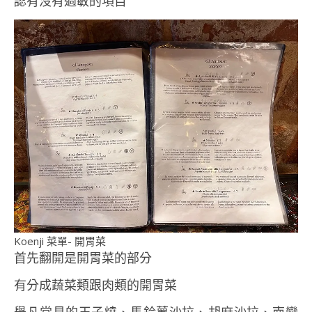
認有沒有過敏的項目
Koenji 菜單- 開胃菜
首先翻開是開胃菜的部分
有分成蔬菜類跟肉類的開胃菜
舉凡常見的玉子燒、馬鈴薯沙拉、胡麻沙拉、南蠻