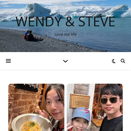
WENDY & STEVE
Love our life