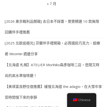
« 7 月
[2026 東京戰利品開箱] 去日本不踩雷，雯雯精選 10 款無限
回購伴手禮推薦
[2025 北歐追極光] 芬蘭伴手禮開箱，必買國民巧克力、超療
癒 Moomin 週邊分享
【北海道 札幌】ATELIER Morihiko森彥咖啡二店，悠閒又時
尚的高水準咖啡廳！
【美瑛富良野住宿推薦】緩慢北海道 the adagio，在大雪中享
受時間慢下來的寧靜
Chinese