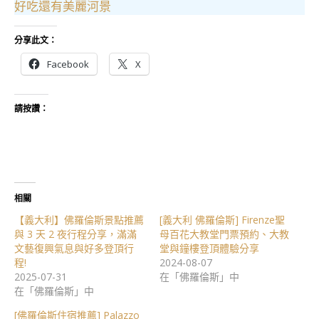
好吃還有美麗河景
分享此文：
Facebook
X
請按讚：
相關
【義大利】佛羅倫斯景點推薦
[義大利 佛羅倫斯] Firenze聖
與 3 天 2 夜行程分享，滿滿
母百花大教堂門票預約、大教
文藝復興氣息與好多登頂行
堂與鐘樓登頂體驗分享
程!
2024-08-07
2025-07-31
在「佛羅倫斯」中
在「佛羅倫斯」中
[佛羅倫斯住宿推薦] Palazzo