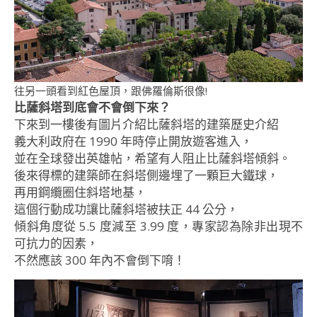
往另一頭看到紅色屋頂，跟佛羅倫斯很像!
比薩斜塔到底會不會倒下來？
下來到一樓後有圖片介紹比薩斜塔的建築歷史介紹
義大利政府在 1990 年時停止開放遊客進入，
並在全球發出英雄帖，希望有人阻止比薩斜塔傾斜。
後來得標的建築師在斜塔側邊埋了一顆巨大鐵球，
再用鋼纜圈住斜塔地基，
這個行動成功讓比薩斜塔被扶正 44 公分，
傾斜角度從 5.5 度減至 3.99 度，專家認為除非出現不
可抗力的因素，
不然應該 300 年內不會倒下唷！