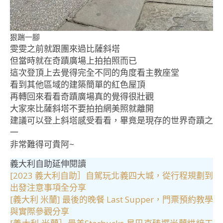
狠踹一腳
雯雯之前就跟團來過比薩斜塔
但當時就在奇蹟廣場上拍拍照而已
這次登頂上去覺得完全不同的角度看主教座堂
看到其他區域的建築簡單的紅色屋頂
再轉回來看看奇蹟廣場真的覺得很壯觀
大家來比薩斜塔不要拍拍網美照就離開
建議可以登上斜塔感受看看，畢竟是現存的世界奇蹟之
一
非常難得可貴阿~
義大利自助延伸閱讀
[2023 義大利自助］自駕玩北義四大城，從行程規劃到
出發注意事項全分享
[義大利 米蘭] 最後的晚餐 Last Supper，門票預約教學
與實際參觀分享