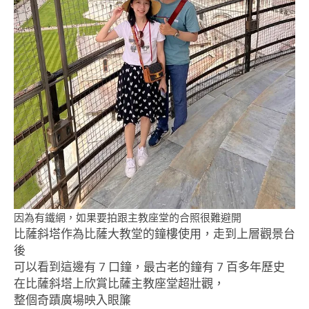
因為有鐵網，如果要拍跟主教座堂的合照很難避開
比薩斜塔作為比薩大教堂的鐘樓使用，走到上層觀景台
後
可以看到這邊有 7 口鐘，最古老的鐘有 7 百多年歷史
在比薩斜塔上欣賞比薩主教座堂超壯觀，
整個奇蹟廣場映入眼簾