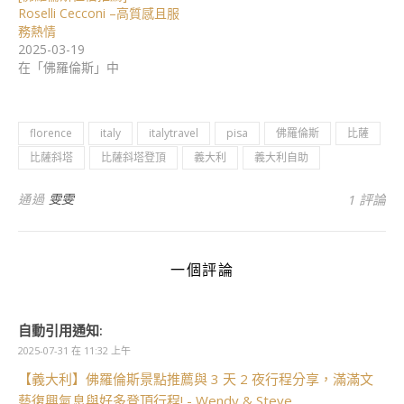
Roselli Cecconi –高質感且服
務熱情
2025-03-19
在「佛羅倫斯」中
florence
italy
italytravel
pisa
佛羅倫斯
比薩
比薩斜塔
比薩斜塔登頂
義大利
義大利自助
通過
雯雯
1 評論
一個評論
自動引用通知:
2025-07-31 在 11:32 上午
【義大利】佛羅倫斯景點推薦與 3 天 2 夜行程分享，滿滿文
藝復興氣息與好多登頂行程! - Wendy & Steve