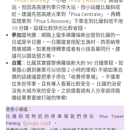
「
Pisa Centrale
」、小站「
Pisa S.Rossore
」兩個車
站，但因為高速列車只停大站、但小站離比薩斜塔
近。建議先搭高速火車到「Pisa Centrale」，再轉
區間車到「Pisa S.Rossore」下車走到比薩斜塔不用
10 分鐘，這樣比較快也比較省錢。
參加
當地團：網路上蠻多佛羅倫斯出發到比薩的一
日或是半日團，一日團還會搭配五漁村、西恩納等
周邊城鎮，如果覺得轉車或者有小孩長輩同行，建
議可以選這個方案。
自駕
：比薩其實據黎佛羅倫斯大約 90 分鐘車程，如
果擔心遇到塞車可以估個 2 小時的車程! 不過如果自
價的話建議要把車子停在「收費停車場」，不僅車
位多好停車，且有專人看著比較安全。 比薩的治安
沒有大城市來的安全，之前還看過有人分享過停路
邊結果車窗被打破的慘案!
雯雯小建議：
比薩斜塔附近的停車場我們停在 Pisa Tower
Parking（
google map
），