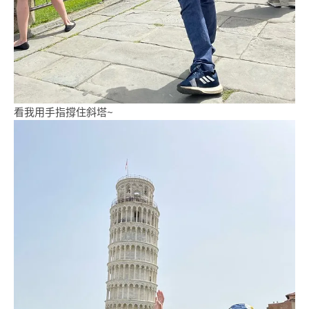
看我用手指撐住斜塔~