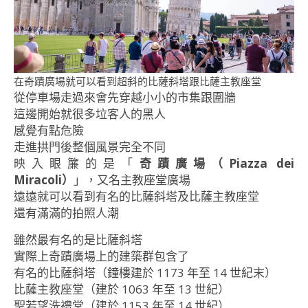
在奇蹟廣場就可以看到超斜的比薩斜塔跟比薩主教座堂
從停車場走過來會先穿越小小的市集跟圍牆
這邊開始就很多垃客人的黑人
感覺有點危險
走進拱門後整個風景完全不同
映入眼簾的是「
奇蹟廣場（Piazza dei
Miracoli）
」，又名主教座堂廣場
遠遠就可以看到有名的比薩斜塔及比薩主教座堂
還有滿滿的拍照人潮
雖然最有名的是比薩斜塔
實際上奇蹟廣場上的建築群包含了
有名的比薩斜塔（鐘樓建於 1173 年至 14 世紀末）
比薩主教座堂（建於 1063 年至 13 世紀）
聖若望洗禮堂（建於 1153 年至 14 世紀）