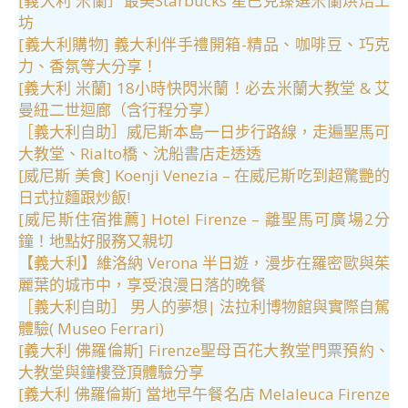
[義大利 米蘭］最美Starbucks 星巴克臻選米蘭烘焙工
坊
[義大利購物] 義大利伴手禮開箱-精品、咖啡豆、巧克
力、香氛等大分享！
[義大利 米蘭] 18小時快閃米蘭！必去米蘭大教堂 & 艾
曼紐二世迴廊（含行程分享）
［義大利自助］威尼斯本島一日步行路線，走遍聖馬可
大教堂、Rialto橋、沈船書店走透透
[威尼斯 美食] Koenji Venezia – 在威尼斯吃到超驚艷的
日式拉麵跟炒飯!
[威尼斯住宿推薦] Hotel Firenze – 離聖馬可廣場2分
鐘！地點好服務又親切
【義大利】維洛納 Verona 半日遊，漫步在羅密歐與茱
麗葉的城市中，享受浪漫日落的晚餐
［義大利自助］ 男人的夢想| 法拉利博物館與實際自駕
體驗( Museo Ferrari)
[義大利 佛羅倫斯] Firenze聖母百花大教堂門票預約、
大教堂與鐘樓登頂體驗分享
[義大利 佛羅倫斯] 當地早午餐名店 Melaleuca Firenze