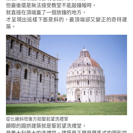
但最後還是無法接受教堂不能敲鐘報時，
就直接在頂端蓋了一個放鐘的地方，
才呈現出這樣下面是斜的，最頂端卻又變正的奇特建
築。
從比薩斜塔後方拍聖若望洗禮堂
顯眼的圓拱建築就是聖若望洗禮堂，
是義大利最大的洗禮堂，建築最下層是羅馬式的圓形拱