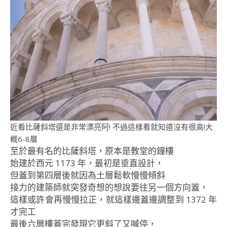
近看比薩斜塔還是非常漂亮阿! 不過這樣看就知道沒有很高!大
概6-8層
至於最有名的比薩斜塔，原本是教堂的鐘樓
始建於西元 1173 年，最初是垂直設計，
但蓋到第四層後就因為土層鬆軟慢慢傾斜
接力的建築師就突發奇想的想說要往另一個方向蓋，
這樣或許會再慢慢拉正，就這樣邊蓋邊調整到 1372 年
才完工
最後六層樓蓋完發現它更斜了又喊停，