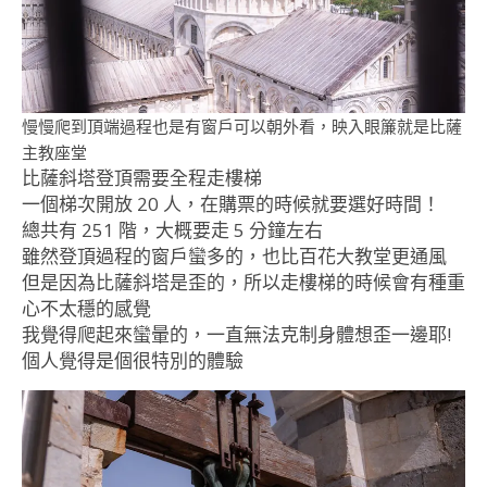
慢慢爬到頂端過程也是有窗戶可以朝外看，映入眼簾就是比薩
主教座堂
比薩斜塔登頂需要全程走樓梯
一個梯次開放 20 人，在購票的時候就要選好時間！
總共有 251 階，大概要走 5 分鐘左右
雖然登頂過程的窗戶蠻多的，也比百花大教堂更通風
但是因為比薩斜塔是歪的，所以走樓梯的時候會有種重
心不太穩的感覺
我覺得爬起來蠻暈的，一直無法克制身體想歪一邊耶!
個人覺得是個很特別的體驗