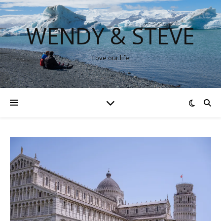
WENDY & STEVE
Love our life