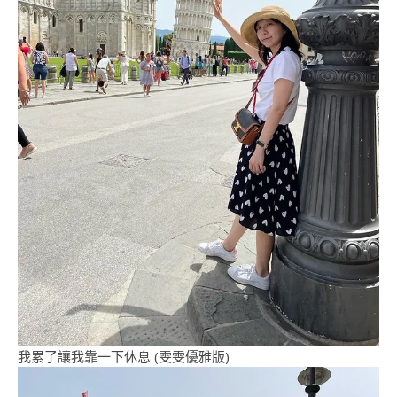
我累了讓我靠一下休息 (雯雯優雅版)