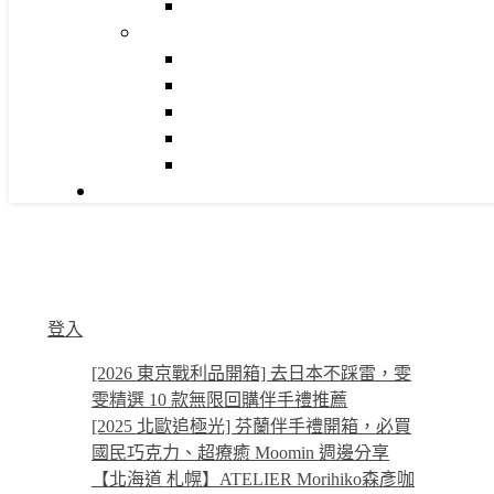
登入
[2026 東京戰利品開箱] 去日本不踩雷，雯
雯精選 10 款無限回購伴手禮推薦
[2025 北歐追極光] 芬蘭伴手禮開箱，必買
國民巧克力、超療癒 Moomin 週邊分享
【北海道 札幌】ATELIER Morihiko森彥咖