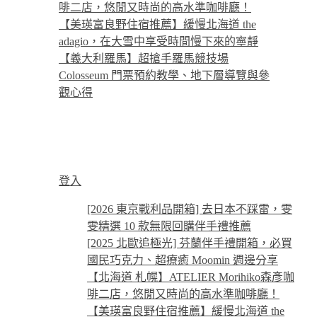
啡二店，悠閒又時尚的高水準咖啡廳！
【美瑛富良野住宿推薦】緩慢北海道 the
adagio，在大雪中享受時間慢下來的寧靜
【義大利羅馬】超搶手羅馬競技場
Colosseum 門票預約教學、地下層導覽與參
觀心得
登入
[2026 東京戰利品開箱] 去日本不踩雷，雯
雯精選 10 款無限回購伴手禮推薦
[2025 北歐追極光] 芬蘭伴手禮開箱，必買
國民巧克力、超療癒 Moomin 週邊分享
【北海道 札幌】ATELIER Morihiko森彥咖
啡二店，悠閒又時尚的高水準咖啡廳！
【美瑛富良野住宿推薦】緩慢北海道 the