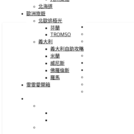
北海道
歐洲旅遊
北歐追極光
芬蘭
TROMSO
義大利
義大利自助攻略
米蘭
威尼斯
佛羅倫斯
羅馬
雯雯愛開箱