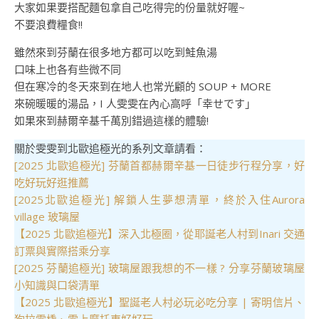
大家如果要搭配麵包拿自己吃得完的份量就好喔~
不要浪費糧食!!
雖然來到芬蘭在很多地方都可以吃到鮭魚湯
口味上也各有些微不同
但在寒冷的冬天來到在地人也常光顧的 SOUP + MORE
來碗暖暖的湯品，I 人雯雯在內心高呼「幸せです」
如果來到赫爾辛基千萬別錯過這樣的體驗!
關於雯雯到北歐追極光的系列文章請看：
[2025 北歐追極光] 芬蘭首都赫爾辛基一日徒步行程分享，好
吃好玩好逛推薦
[2025北歐追極光] 解鎖人生夢想清單，終於入住Aurora
village 玻璃屋
【2025 北歐追極光】深入北極圈，從耶誕老人村到Inari 交通
訂票與實際搭乘分享
[2025 芬蘭追極光] 玻璃屋跟我想的不一樣 ? 分享芬蘭玻璃屋
小知識與口袋清單
【2025 北歐追極光】聖誕老人村必玩必吃分享 | 寄明信片、
狗拉雪橇、雪上摩托車好好玩