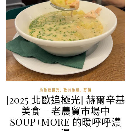
,
,
北歐追極光
歐洲旅遊
芬蘭
[2025 北歐追極光] 赫爾辛基
美食 – 老農貿市場中
SOUP+MORE 的暖呼呼濃