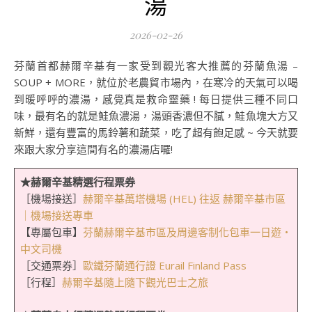
湯
2026-02-26
芬蘭首都赫爾辛基有一家受到觀光客大推薦的芬蘭魚湯 –
SOUP + MORE，就位於老農貿市場內，在寒冷的天氣可以喝
到暖呼呼的濃湯，感覺真是救命靈藥 ! 每日提供三種不同口
味，最有名的就是鮭魚濃湯，湯頭香濃但不膩，鮭魚塊大方又
新鮮，還有豐富的馬鈴薯和蔬菜，吃了超有飽足感 ~ 今天就要
來跟大家分享這間有名的濃湯店囉!
★赫爾辛基精選行程票券
［機場接送］
赫爾辛基萬塔機場 (HEL) 往返 赫爾辛基市區
｜機場接送專車
【專屬包車】
芬蘭赫爾辛基市區及周邊客制化包車一日遊・
中文司機
［交通票券］
歐鐵芬蘭通行證 Eurail Finland Pass
［行程］
赫爾辛基隨上隨下觀光巴士之旅