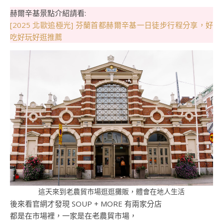
赫爾辛基景點介紹請看:
[2025 北歐追極光] 芬蘭首都赫爾辛基一日徒步行程分享，好
吃好玩好逛推薦
這天來到老農貿市場逛逛攤販，體會在地人生活
後來看官網才發現 SOUP + MORE 有兩家分店
都是在市場裡，一家是在老農貿市場，