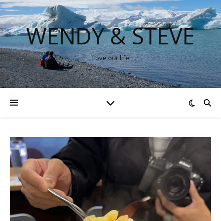
WENDY & STEVE
Love our life