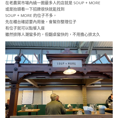
在老農貿市場內繞一圈最多人的店就是 SOUP + MORE
或是抬頭看一下招牌很快就能找到
SOUP + MORE 的位子不多，
先在櫃台確認要內用後，會幫你整理位子
有位子就可以點餐入座
雖然排隊人潮蠻多的，但翻桌蠻快的，不用擔心排太久