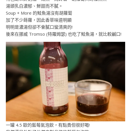
湯頭乳白濃郁、鮮甜而不膩。
Soup + More 的鮭魚湯沒有胡蘿蔔
加了不少蒔蘿，因此香草味道明顯
明明是濃湯但卻不會膩口蠻清爽的!
後來在挪威 Tromso (特羅姆瑟) 也吃了鮭魚湯，就比較鹹口!
一罐 4.5 歐的藍莓氣泡飲，有點貴但很好喝!