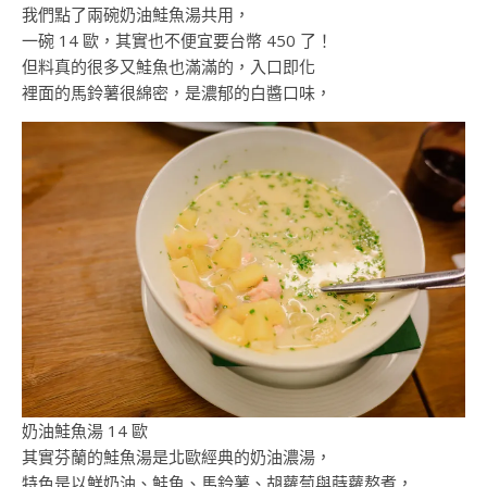
我們點了兩碗奶油鮭魚湯共用，
一碗 14 歐，其實也不便宜要台幣 450 了！
但料真的很多又鮭魚也滿滿的，入口即化
裡面的馬鈴薯很綿密，是濃郁的白醬口味，
奶油鮭魚湯 14 歐
其實芬蘭的鮭魚湯是北歐經典的奶油濃湯，
特色是以鮮奶油、鮭魚、馬鈴薯、胡蘿蔔與蒔蘿熬煮，