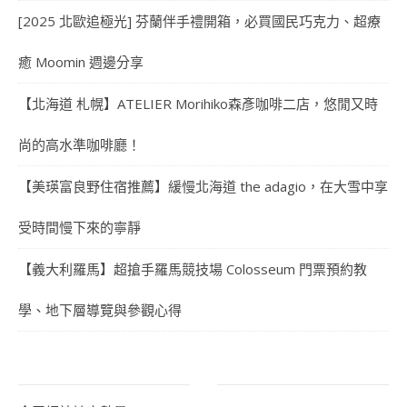
[2025 北歐追極光] 芬蘭伴手禮開箱，必買國民巧克力、超療
癒 Moomin 週邊分享
【北海道 札幌】ATELIER Morihiko森彥咖啡二店，悠閒又時
尚的高水準咖啡廳！
【美瑛富良野住宿推薦】緩慢北海道 the adagio，在大雪中享
受時間慢下來的寧靜
【義大利羅馬】超搶手羅馬競技場 Colosseum 門票預約教
學、地下層導覽與參觀心得