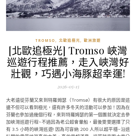
,
,
TROMSO
北歐追極光
歐洲旅遊
[北歐追極光] Tromso 峽灣
巡遊行程推薦，走入峽灣好
壯觀，巧遇小海豚超幸運!
2026-05-15
大老遠從芬蘭又來到特羅姆瑟（Tromsø）有很大的原因是這
邊不但可以看到極光，還有許多冬天的活動可以參加！因為在
芬蘭也參加過幾個行程，來到特羅姆瑟的第一個團就決定去參
加峽灣巡遊行程~不過因為老公超會暈船，最後雯雯選擇了只
有 3.5 小時的峽灣巡遊! 因為可容納 200 人所以超平穩~沿途