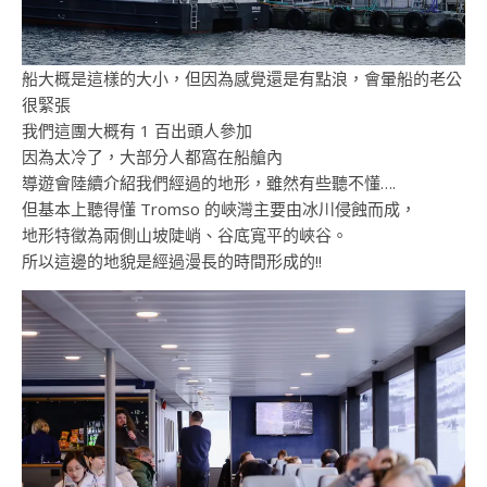
船大概是這樣的大小，但因為感覺還是有點浪，會暈船的老公
很緊張
我們這團大概有 1 百出頭人參加
因為太冷了，大部分人都窩在船艙內
導遊會陸續介紹我們經過的地形，雖然有些聽不懂….
但基本上聽得懂 Tromso 的峽灣主要由冰川侵蝕而成，
地形特徵為兩側山坡陡峭、谷底寬平的峽谷。
所以這邊的地貌是經過漫長的時間形成的!!