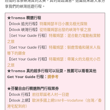
壯闊的雪景峽灣真的太美，真的是超滿意~ 這篇就來跟大家分
享我們的峽灣巡遊行程。
★Tromso 精選行程
【Klook 追光行程】
特羅姆瑟半日小團北極光探險
【Klook 峽灣行程】
從特羅姆瑟出發的峽灣午餐之旅
［Get Your Guide 行程］
特羅姆瑟：混合動力電動船賞鯨
之旅
［Get Your Guide 行程］
特羅姆瑟：馴鹿雪橇和薩米人指
導下的餵食
【Get Your Guide 行程】
特羅姆瑟：帶篝火的北極光小巴
之旅
★Tromso
真的超多行程可以玩耍，推薦可以看看其他
Get Your Guide 行程：
請參考
★芬蘭自由行精選熱門行程票券
【Klook 行程】
前往耶誕老人村一日遊
【Klook 上網】
歐洲多國上網SIM卡─Vodafone（台灣／香
港宅配到府）