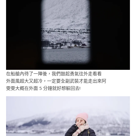
在船艙內待了一陣後，我們鼓起勇氣往外走看看
外面風超大又超冷，一定要全副武裝才能走出來阿
雯雯大概在外面 5 分鐘就好想躲回去!