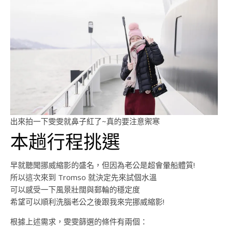
出來拍一下雯雯就鼻子紅了~真的要注意禦寒
本趟行程挑選
早就聽聞挪威縮影的盛名，但因為老公是超會暈船體質!
所以這次來到 Tromso 就決定先來試個水溫
可以感受一下風景壯闊與郵輪的穩定度
希望可以順利洗腦老公之後跟我來完挪威縮影!
根據上述需求，雯雯篩選的條件有兩個：