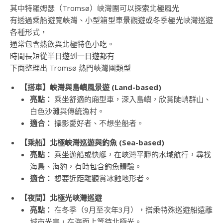
其中特羅姆瑟（Tromsø）峽灣團可以探索北極風光
有透過乘船遊覽峽灣、小型箱型車景觀遊或冬季極光峽灣巡遊
各種形式，
通常包含熱飲與北極特色小吃。
時間長短從半日遊到一日遊都有
下面整理出 Tromsø 熱門峽灣團類型
【搭車】峽灣與島嶼風景遊 (Land-based)
亮點：
乘坐舒適的廂型車，深入島嶼，欣賞陡峭群山、
白色沙灘與傳統漁村。
適合：
攝影愛好者、不想坐船者。
【乘船】北極峽灣巡遊與釣魚 (Sea-based)
亮點：
乘坐遊船或快艇，在峽灣平靜的水域航行，尋找
海鳥、海豹，有時包含釣魚體驗。
適合：
想要近距離觀賞冰蝕地形者。
【夜間】北極光峽灣巡遊
亮點：
在冬季（9月至次年3月），搭乘特殊巡遊船遠離
城市光害，在海面上等待北極光。