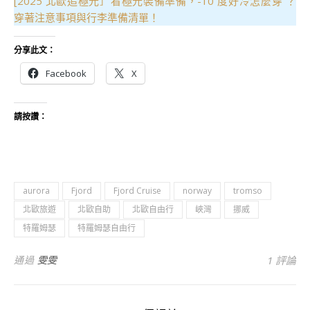
[2025 北歐追極光］看極光裝備準備，-10 度好冷怎麼穿 ？
穿著注意事項與行李準備清單！
分享此文：
Facebook
X
請按讚：
aurora
Fjord
Fjord Cruise
norway
tromso
北歐旅遊
北歐自助
北歐自由行
峽灣
挪威
特羅姆瑟
特羅姆瑟自由行
通過
雯雯
1 評論