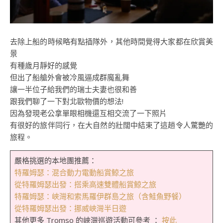
去除上船的時候略有點插隊外，其他時間覺得大家都在欣賞美
景
有種歲月靜好的感覺
但出了船艙外會被冷風逼成群魔亂舞
讓一半位子給我們的瑞士夫妻也很和善
跟我們聊了一下對北歐物價的想法!
因為發現老公拿單眼相機還互相交流了一下照片
有很好的旅伴同行，在大自然的壯闊中結束了這趟令人驚艷的
旅程。
嚴格挑選的本地團推薦：
特羅姆瑟：混合動力電動船賞鯨之旅
從特羅姆瑟出發：搭乘高速雙體船賞鯨之旅
特羅姆瑟：峽灣和索馬羅伊群島之旅（含鮭魚野餐）
從特羅姆瑟出發：挪威峽灣半日遊
其他更多 Tromso 的峽灣巡遊活動可參考 ：
按此