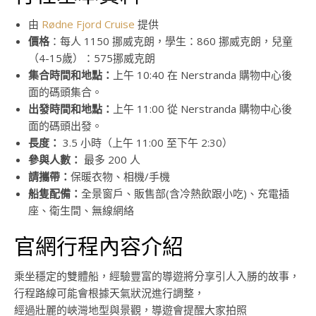
由
Rødne Fjord Cruise
提供
價格
：每人 1150 挪威克朗，學生：860 挪威克朗，兒童
（4-15歲）：575挪威克朗
集合時間和地點：
上午 10:40 在 Nerstranda 購物中心後
面的碼頭集合。
出發時間和地點：
上午 11:00 從 Nerstranda 購物中心後
面的碼頭出發。
長度：
3.5 小時（上午 11:00 至下午 2:30）
參與人數：
最多 200 人
請攜帶：
保暖衣物、相機/手機
船隻配備：
全景窗戶、販售部(含冷熱飲跟小吃)、充電插
座、衛生間、無線網絡
官網行程內容介紹
乘坐穩定的雙體船，經驗豐富的導遊將分享引人入勝的故事，
行程路線可能會根據天氣狀況進行調整，
經過壯麗的峽灣地型與景觀，導遊會提醒大家拍照