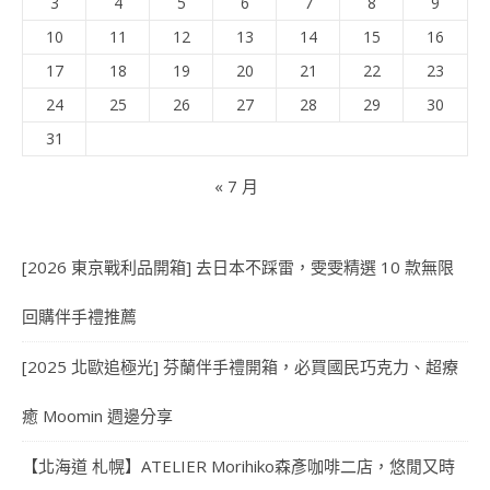
3
4
5
6
7
8
9
10
11
12
13
14
15
16
17
18
19
20
21
22
23
24
25
26
27
28
29
30
31
« 7 月
[2026 東京戰利品開箱] 去日本不踩雷，雯雯精選 10 款無限
回購伴手禮推薦
[2025 北歐追極光] 芬蘭伴手禮開箱，必買國民巧克力、超療
癒 Moomin 週邊分享
【北海道 札幌】ATELIER Morihiko森彥咖啡二店，悠閒又時