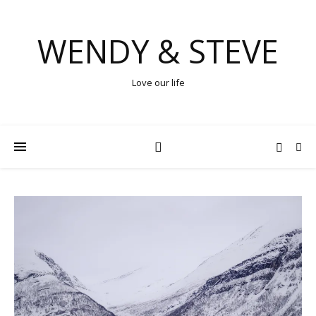
WENDY & STEVE
Love our life