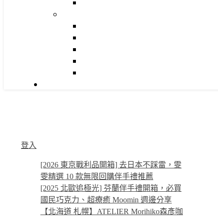
登入
[2026 東京戰利品開箱] 去日本不踩雷，雯
雯精選 10 款無限回購伴手禮推薦
[2025 北歐追極光] 芬蘭伴手禮開箱，必買
國民巧克力、超療癒 Moomin 週邊分享
【北海道 札幌】ATELIER Morihiko森彥咖