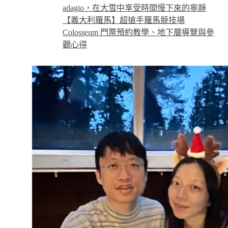
adagio，在大雪中享受時間慢下來的寧靜
【義大利羅馬】超搶手羅馬競技場
Colosseum 門票預約教學、地下層導覽與參
觀心得