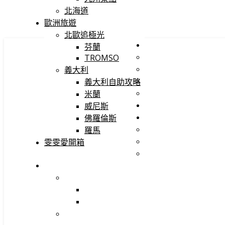
北海道
歐洲旅遊
北歐追極光
芬蘭
TROMSO
義大利
義大利自助攻略
米蘭
威尼斯
佛羅倫斯
羅馬
雯雯愛開箱