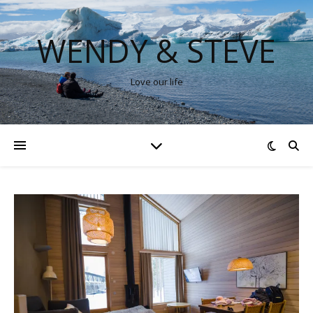
WENDY & STEVE
Love our life