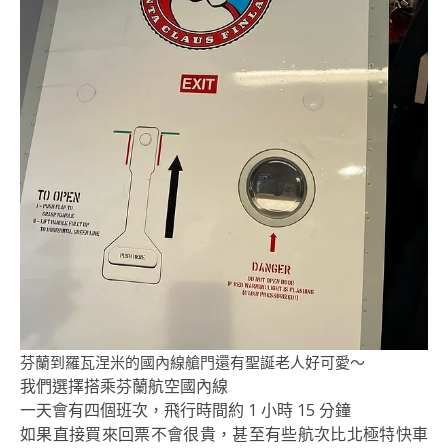
芬蘭到羅瓦涅米的國內線艙門還有聖誕老人好可愛～
我們選擇搭乘芬蘭航空國內線
一天會有四個班次，飛行時間約 1 小時 15 分鐘
如果直接買來回票不會很貴，甚至有些航次比北極特快車