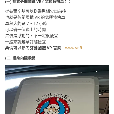
(一)
搭乘芬蘭國鐵 VR ( 北極特快車 )
：
從赫爾辛基可以搭乘臥鋪火車前往
也就是芬蘭國鐵 VR 的北極特快車
車程大約是 7 ~ 12 小時
可以省一個晚上的時間
票價是浮動的，不一定很便宜
一般來說越早訂越便宜
票價可以參考
芬蘭國鐵 VR 官網
：
www.vr.fi
(二)
搭乘內陸飛機
：