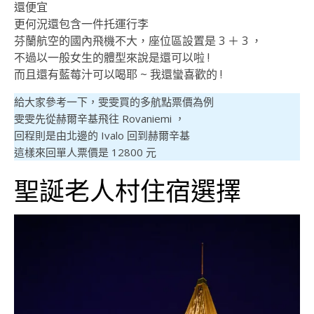
還便宜
更何況還包含一件托運行李
芬蘭航空的國內飛機不大，座位區設置是 3 ＋ 3 ，
不過以一般女生的體型來說是還可以啦 !
而且還有藍莓汁可以喝耶 ~ 我還蠻喜歡的 !
給大家參考一下，雯雯買的多航點票價為例
雯雯先從赫爾辛基飛往 Rovaniemi ，
回程則是由北邊的 Ivalo 回到赫爾辛基
這樣來回單人票價是 12800 元
聖誕老人村住宿選擇