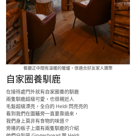
餐廳正中間有溫暖的暖爐，很適合好友家人團聚
自家圈養馴鹿
在接待處門外就有自家圈養的馴鹿
兩隻馴鹿超級可愛，也很親近人
毛髮超級漂亮，全白的 Heldi 閃亮亮的
看到我們在圍籬旁一直要靠過來，
我們身上莫非有食物的味道 !?
旁邊的板子上還有兩隻馴鹿的介紹
他們分別是 Gingerbread 跟 Heldi