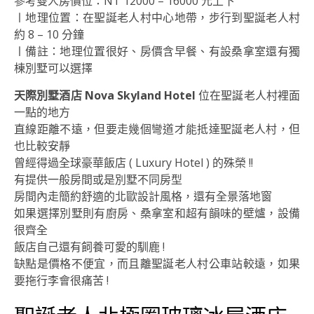
參考雙人房價位：NT 12000 – 16000 元上下
〡地理位置：在聖誕老人村中心地帶，步行到聖誕老人村
約 8 – 10 分鐘
〡備註：地理位置很好、房價含早餐、有設桑拿室還有獨
棟別墅可以選擇
天際別墅酒店 Nova Skyland Hotel
位在聖誕老人村裡面
一點的地方
直線距離不遠，但要走幾個彎道才能抵達聖誕老人村，但
也比較安靜
曾經得過全球豪華飯店 ( Luxury Hotel ) 的殊榮 !!
有提供一般房間或是別墅不同房型
房間內走簡約舒適的北歐設計風格，還有全景落地窗
如果選擇別墅則有廚房、桑拿室和超有韻味的壁爐，設備
很齊全
飯店自己還有飼養可愛的馴鹿 !
缺點是價格不便宜，而且離聖誕老人村公車站較遠，如果
要拖行李會很痛苦 !