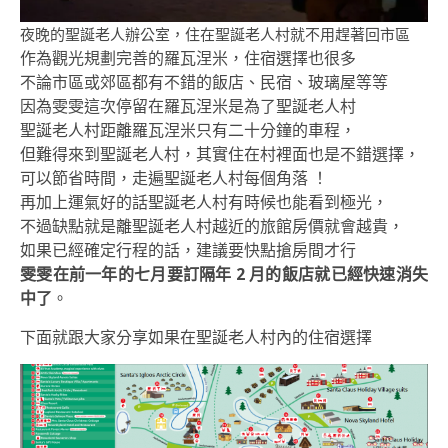
夜晚的聖誕老人辦公室，住在聖誕老人村就不用趕著回市區
作為觀光規劃完善的羅瓦涅米，住宿選擇也很多
不論市區或郊區都有不錯的飯店、民宿、玻璃屋等等
因為雯雯這次停留在羅瓦涅米是為了聖誕老人村
聖誕老人村距離羅瓦涅米只有二十分鐘的車程，
但難得來到聖誕老人村，其實住在村裡面也是不錯選擇，
可以節省時間，走遍聖誕老人村每個角落 ！
再加上運氣好的話聖誕老人村有時候也能看到極光，
不過缺點就是離聖誕老人村越近的旅館房價就會越貴，
如果已經確定行程的話，建議要快點搶房間才行
雯雯在前一年的七月要訂隔年 2 月的飯店就已經快速消失
中了
。
下面就跟大家分享如果在聖誕老人村內的住宿選擇