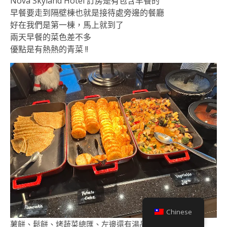
Nova Skyland Hotel 訂房是有包含早餐的
早餐要走到隔壁棟也就是接待處旁邊的餐廳
好在我們是第一棟，馬上就到了
兩天早餐的菜色差不多
優點是有熱熱的青菜 !!
Chinese
薯餅、鬆餅、烤蔬菜總匯、左邊還有湯品