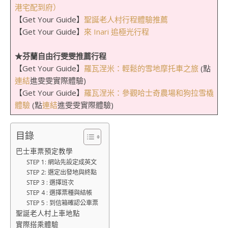
港宅配到府）
【Get Your Guide】
聖誕老人村行程體驗推薦
【Get Your Guide】
來 Inari 追極光行程
★芬蘭自由行雯雯推薦行程
【Get Your Guide】
羅瓦涅米：輕鬆的雪地摩托車之旅
(點
連結
進雯雯實際體驗)
【Get Your Guide】
羅瓦涅米：參觀哈士奇農場和狗拉雪橇
體驗
(點
連結
進雯雯實際體驗)
目錄
巴士車票預定教學
STEP 1: 網站先設定成英文
STEP 2: 選定出發地與終點
STEP 3 : 選擇班次
STEP 4 : 選擇票種與結帳
STEP 5 : 到信箱確認公車票
聖誕老人村上車地點
實際搭乘體驗