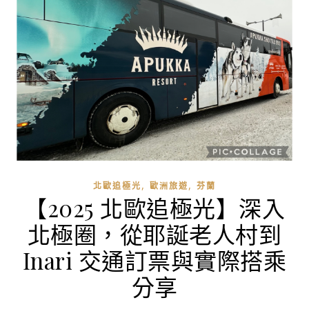
,
,
北歐追極光
歐洲旅遊
芬蘭
【2025 北歐追極光】深入
北極圈，從耶誕老人村到
Inari 交通訂票與實際搭乘
分享