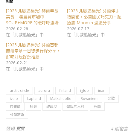
相關
[2025 北歐追極光] 赫爾辛基
[2025 北歐追極光] 芬蘭伴手
美食 – 老農貿市場中
禮開箱，必買國民巧克力、超
SOUP+MORE 的暖呼呼濃湯
療癒 Moomin 週邊分享
2026-02-26
2026-07-17
在「北歐追極光」中
在「北歐追極光」中
[2025 北歐追極光] 芬蘭首都
赫爾辛基一日徒步行程分享，
好吃好玩好逛推薦
2026-02-21
在「北歐追極光」中
arctic circle
aurora
finland
igloo
inari
ivalo
Lapland
Matkahuolto
Rovaniemi
北歐
拉普蘭
極光
玻璃屋
聖誕老人村
芬蘭
芬蘭旅遊
通過
雯雯
4 則留言