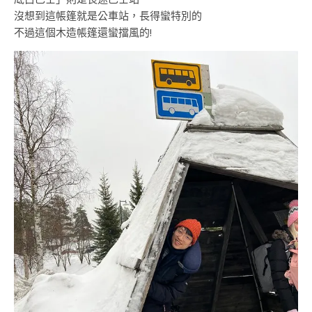
沒想到這帳篷就是公車站，長得蠻特別的
不過這個木造帳篷還蠻擋風的!