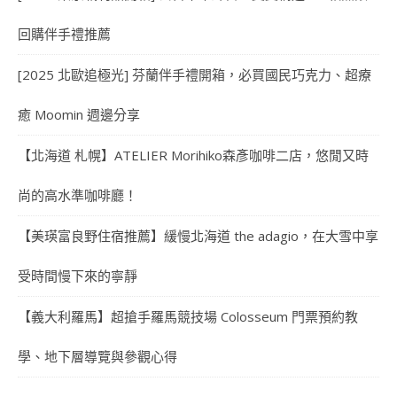
回購伴手禮推薦
[2025 北歐追極光] 芬蘭伴手禮開箱，必買國民巧克力、超療
癒 Moomin 週邊分享
【北海道 札幌】ATELIER Morihiko森彥咖啡二店，悠閒又時
尚的高水準咖啡廳！
【美瑛富良野住宿推薦】緩慢北海道 the adagio，在大雪中享
受時間慢下來的寧靜
【義大利羅馬】超搶手羅馬競技場 Colosseum 門票預約教
學、地下層導覽與參觀心得