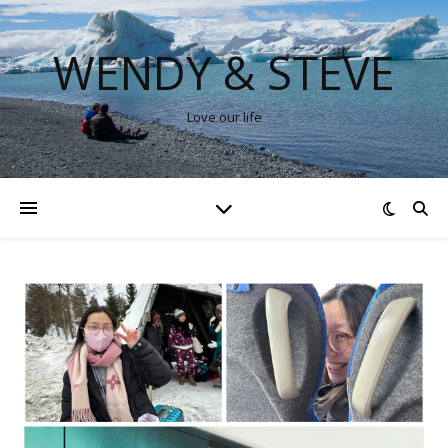
WENDY & STEVE
Love our life