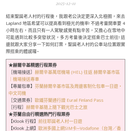
2025-12-11
結束聖誕老人村的行程後，我跟老公決定更深入北極圈，來去
Lapland 地區希望可以提高看到極光的機率! 不過考量開車要 4
小時左右，而且只有一人駕駛感覺有點辛苦，又擔心在雪地中
可能遇到比較多突發狀況，多方考量後決定搭乘巴士前往! 這
邊就跟大家分享一下如何訂票，聖誕老人村的公車站位置跟實
際搭乘的體感囉~
★赫爾辛基精選行程票券
［機場接送］
赫爾辛基萬塔機場 (HEL) 往返 赫爾辛基市區
｜機場接送專車
【專屬包車】
芬蘭赫爾辛基市區及周邊客制化包車一日遊・
中文司機
［交通票券］
歐鐵芬蘭通行證 Eurail Finland Pass
［行程］
赫爾辛基隨上隨下觀光巴士之旅
★芬蘭自由行精選熱門行程票券
【Klook 行程】
前往耶誕老人村一日遊
【Klook 上網】
歐洲多國上網SIM卡─Vodafone（台灣／香