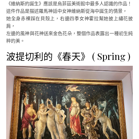
《維納斯的誕生》應該是烏菲茲美術館中最多人認識的作品！
這件作品是描述羅馬神話中女神維納斯從海中誕生的情景，
她全身赤裸踩在貝殼上，右邊四季女神霍拉幫她披上繡花披
肩，
左邊的風神與花神送來金色花朵，整個作品表露出一種初生純
粹的美。
波提切利的《春天》 ( Spring )