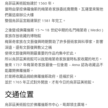
烏菲茲美術館始建於 1560 年，
當時由掌控佛羅倫斯的梅第奇家族委託喬爾喬・瓦薩里來幫他
們蓋這座辦公大樓
整個烏菲茲宮殿建築於 1581 年完工。
之後變成佛羅倫斯 15 ～ 18 世紀中期的名門梅第奇 ( Medici )
家族存放收藏的博物館
梅第奇家族在文藝復興時期贊助了許多藝術家與科學家，影響
深遠，還有文藝復興教父之稱
使得文藝復興時期最重要的作品均集中於此，
所以烏菲茲美術館可以說是梅第奇家族當時私家收藏的地方。
後來 1737 年梅第奇家族最後一位後裔 – Anna 認為收藏品不
能離開佛羅倫斯，
於是將收藏品捐給佛羅倫斯政府，造福於民，
並於 1765 年正式對外開放，才有今日的烏菲茲美術館。
交通位置
烏菲茲美術館位於佛羅倫斯市中心，毗鄰領主廣場。