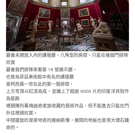
最後未開放入內的講壇廳，八角型的房間，只能在幾個門排隊
欣賞
最後我們排隊來看第 18 號展示廳，
也是烏菲茲美術館中有名的講壇廳
是柯西莫一世在此的第一個房間，
上方穹頂以紅漆為底，並鑲上了超過 6000 片的印度洋貝殼作
為裝飾
裡頭陳列著梅迪奇家族收藏的藝術作品，但不能進去只能在門
外往裡頭欣賞。
中間擺放的是麥地奇的維納斯像，展間的地板也是用大理石鑲
崁的。