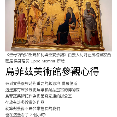
《聖母領報和聖瑪加利與聖安沙諾》由義大利哥德風格畫家西
蒙尼·馬蒂尼與 Lippo Memmi 所繪
烏菲茲美術館參觀心得
來到文藝復興時期重要的起源地-佛羅倫斯
這邊擁有眾多歷史建築和藏品豐富的博物館
烏菲茲美術館作為梅第奇家族的辦公室
存放有許多珍貴的作品
就算對藝術不是非常擅長的我們
也在這邊看了 2 個小時!