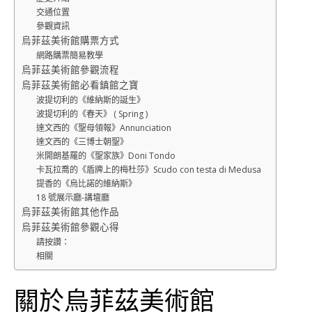
交通位置
參觀資訊
烏菲茲美術館購票方式
網路購票簡易教學
烏菲茲美術館參觀流程
烏菲茲美術館必看鎮館之寶
波提切利的《維納斯的誕生》
波提切利的《春天》 ( Spring )
達文西的《聖母領報》Annunciation
達文西的《三博士朝聖》
米開朗基羅的《聖家族》Doni Tondo
卡瓦拉喬的《盾牌上的梅杜莎》Scudo con testa di Medusa
提香的《烏比諾的維納斯》
18 號展示廳-講壇廳
烏菲茲美術館其他作品
烏菲茲美術館參觀心得
請按讚：
相關
關於烏菲茲美術館