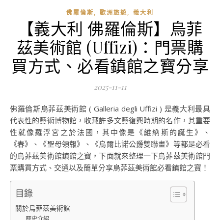
,
,
佛羅倫斯
歐洲旅遊
義大利
【義大利 佛羅倫斯】烏菲
茲美術館 (Uffizi)：門票購
買方式、必看鎮館之寶分享
2025-11-11
佛羅倫斯烏菲茲美術館 ( Galleria degli Uffizi ) 是義大利最具
代表性的藝術博物館，收藏許多文藝復興時期的名作，其重要
性就像羅浮宮之於法國，其中像是《維納斯的誕生》、
《春》、《聖母領報》、《烏爾比諾公爵雙聯畫》等都是必看
的烏菲茲美術館鎮館之寶，下面就來整理一下烏菲茲美術館門
票購買方式、交通以及簡單分享烏菲茲美術館必看鎮館之寶！
目錄
關於烏菲茲美術館
歷史介紹