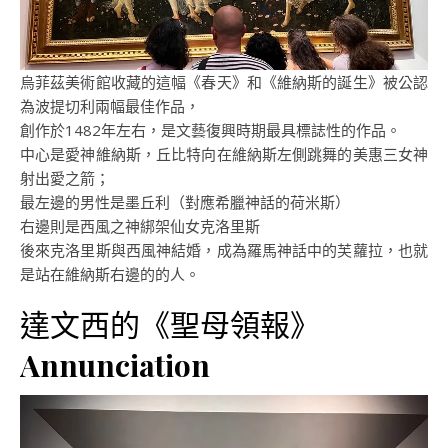
烏菲茲美術館收藏的這幅《春天》和《維納斯的誕生》被公認
為波提切利兩幅最佳作品，
創作於1482年左右，是文藝復興時期最具標誌性的作品。
中心是愛神維納斯，丘比特向在維納斯左側跳舞的美惠三女神
射出愛之箭；
最左邊的男性是墨丘利（對應希臘神話的荷米斯）
右邊則是西風之神綁架仙女克洛里斯
後來克洛里斯與西風神結婚，成為羅馬神話中的芙蘿拉，也就
是站在維納斯右邊的的人。
達文西的《聖母領報》
Annunciation