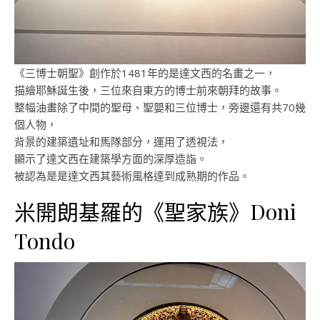
《三博士朝聖》創作於1481年的是達文西的名畫之一，
描繪耶穌誕生後，三位來自東方的博士前來朝拜的故事。
整幅油畫除了中間的聖母、聖嬰和三位博士，旁邊還有共70幾
個人物，
背景的建築遺址和馬隊部分，運用了透視法，
顯示了達文西在建築學方面的深厚造詣。
被認為是是達文西其藝術風格達到成熟期的作品。
米開朗基羅的《聖家族》Doni
Tondo