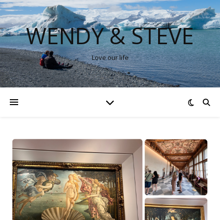
WENDY & STEVE
Love our life