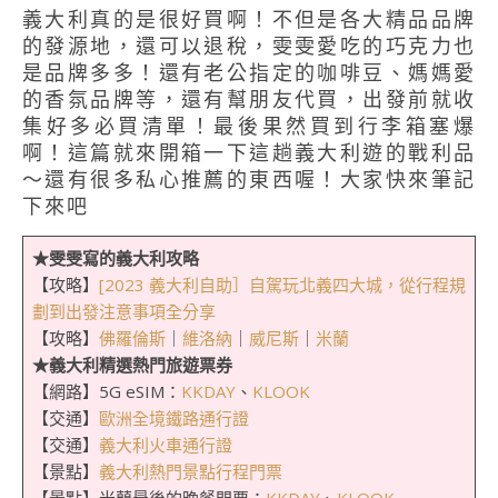
義大利真的是很好買啊！不但是各大精品品牌
的發源地，還可以退稅，雯雯愛吃的巧克力也
是品牌多多！還有老公指定的咖啡豆、媽媽愛
的香氛品牌等，還有幫朋友代買，出發前就收
集好多必買清單！最後果然買到行李箱塞爆
啊！這篇就來開箱一下這趟義大利遊的戰利品
～還有很多私心推薦的東西喔！大家快來筆記
下來吧
★雯雯寫的義大利攻略
【攻略】
[2023 義大利自助］自駕玩北義四大城，從行程規
劃到出發注意事項全分享
【攻略】
佛羅倫斯
｜
維洛納
｜
威尼斯
｜
米蘭
★義大利精選熱門旅遊票券
【網路】5G eSIM：
KKDAY
、
KLOOK
【交通】
歐洲全境鐵路通行證
【交通】
義大利火車通行證
【景點】
義大利熱門景點行程門票