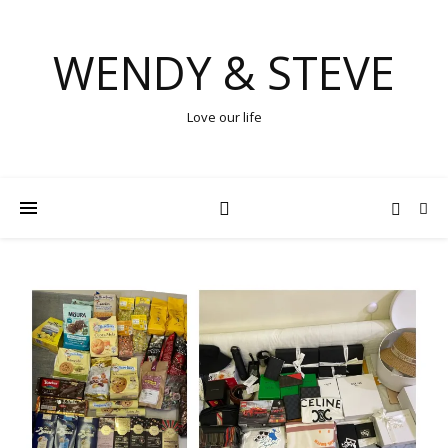
WENDY & STEVE
Love our life