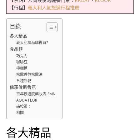
【景點】米蘭最後的晚餐門票：
KKDAY
、
KLOOK
【行程】
義大利人氣旅遊行程推薦
目錄
各大精品
義大利精品哪裡買?
食品類
巧克力
咖啡豆
檸檬糖
松露醬與松露油
各種餅乾
佛羅倫斯香氛
百年修道院藥妝店-SMN
AQUA FLOR
請按讚：
相關
各大精品