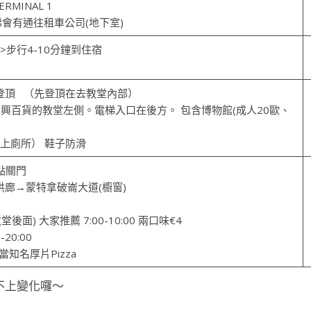
ERMINAL 1
會有通往租車公司(地下室)
>步行4-10分鐘到住宿
登頂 （先登頂在去教堂內部）
藝復興百貨的教堂左側。電梯入口在後方。 包含博物館(成人20歐、
上廁所） 鞋子防滑
點關門
廊→蒙特拿破崙大道(櫥窗)
(教堂後面) 大家推薦 7:00-10:00 兩口味€4
0-20:00
當知名厚片Pizza
不上變化囉～