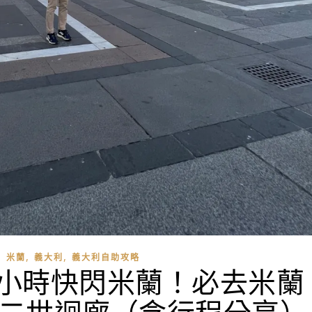
,
,
,
米蘭
義大利
義大利自助攻略
 18小時快閃米蘭！必去米蘭
紐二世迴廊（含行程分享）