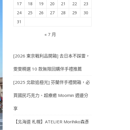
17
18
19
20
21
22
23
24
25
26
27
28
29
30
31
« 7 月
[2026 東京戰利品開箱] 去日本不踩雷，
雯雯精選 10 款無限回購伴手禮推薦
[2025 北歐追極光] 芬蘭伴手禮開箱，必
買國民巧克力、超療癒 Moomin 週邊分
享
【北海道 札幌】ATELIER Morihiko森彥