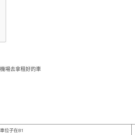
在機場去拿租好的車
 租車位子在B1