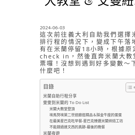
2024-06-03
這次前往義大利自助我們選擇
排行程的情況下，變成下午落
有在米蘭停留18小時，根據
check in，然後直奔米蘭
票囉！沒想到遇到好多變數～
什麼吧！
目錄
米蘭自助行程分享
雯雯到米蘭的 To Do List
米蘭大教堂登頂
埃馬努埃萊二世迴廊逛精品＆踩金牛座的蛋蛋
在最美星巴克吃早餐-星巴克臻選米蘭烘焙工坊
不能錯過達文西的真跡-最後的晚餐
米蘭夜遊