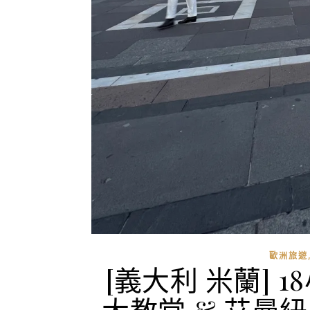
歐洲旅遊
[義大利 米蘭]
大教堂 & 艾曼