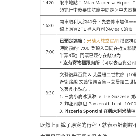
1420
取車地點： Milan Malpensa Airport T
領完行李後要往航廈中間走＞中央電梯
開車順利大約40分，先去停車場停車=
1630
線上購買ZTL 進入許可的Area C的票
已預定連結
：
米蘭大教堂官網
搭電梯
時間預約17:00 登頂入口同在近文
17:00
半票9歐) 門票已經存在錢包內
*
沒有寄物櫃跟廁所
（可以去百貨公司
文藝復興百貨 & 艾曼紐二世拱廊 (10
逛街路線 文藝復興百貨→艾曼紐二世拱
吃美食小點心：
18:30
1. 三隻小鹿冰淇淋Le Tre Gazzelle 
2. 炸起司麵包 Panzerotti Luini 10:0
3.
Pizzeria Spontini
在
義大利米蘭
相
既然上面說了原定的行程，就表示計劃趕