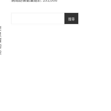
網站訪客數量總計:
232,006
搜尋
安
只
宿
的
些