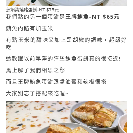
蔥爆醬燒豬蛋餅-NT $75元
我們點的另一個蛋餅是
王牌鮪魚-NT $65元
鮪魚內餡有加玉米
有點玉米的甜味又加上黑胡椒的調味，超級好
吃
這款跟以前早澤的彈塗鮪魚蛋餅真的很接近!
馬上解了我們相思之愁
而且王牌鮪魚蛋餅跟醬油膏和辣椒很搭
大家別忘了搭配來吃喔~