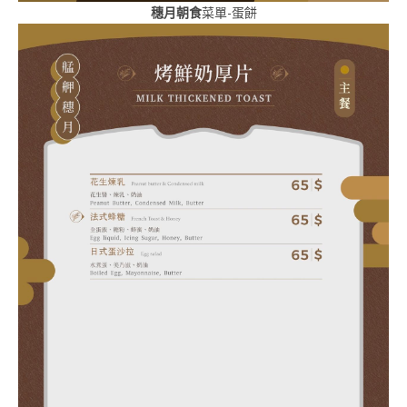
穗月朝食
菜單-蛋餅