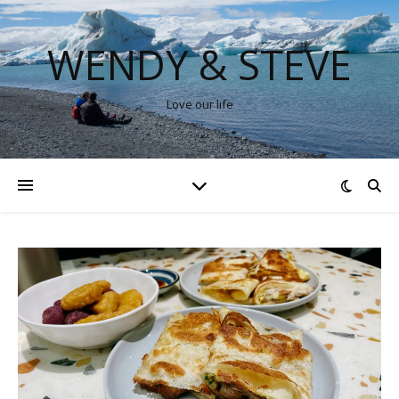
WENDY & STEVE
Love our life