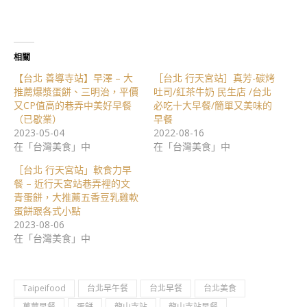
相關
【台北 善導寺站】早澤 – 大
［台北 行天宮站］真芳-碳烤
推薦爆漿蛋餅、三明治，平價
吐司/紅茶牛奶 民生店 /台北
又CP值高的巷弄中美好早餐
必吃十大早餐/簡單又美味的
（已歇業）
早餐
2023-05-04
2022-08-16
在「台灣美食」中
在「台灣美食」中
［台北 行天宮站」軟食力早
餐 – 近行天宮站巷弄裡的文
青蛋餅，大推薦五香豆乳雞軟
蛋餅跟各式小點
2023-08-06
在「台灣美食」中
Taipeifood
台北早午餐
台北早餐
台北美食
萬華早餐
蛋餅
龍山寺站
龍山寺站早餐