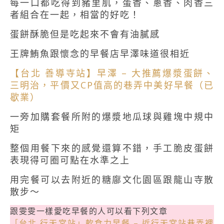
每一口都吃得到豬里肌，蛋香、蔥香、肉香三
者組合在一起，相當的好吃！
蛋餅酥脆但是吃起來不會有油膩感
王牌鮪魚跟懷念的早餐店早澤味道很相近
【台北 善導寺站】早澤 – 大推薦爆漿蛋餅、
三明治，平價又CP值高的巷弄中美好早餐（已
歇業）
一旁加購套餐所附的爆漿地瓜球與雞塊中規中
矩
整個用餐下來的感覺還算不錯，手工脆皮蛋餅
表現得可圈可點在水準之上
用完餐可以去附近的糖廍文化園區跟龍山寺散
散步～
跟雯雯一樣愛吃早餐的人可以看下列文章
［台北 行天宮站」軟食力早餐 – 近行天宮站巷弄裡