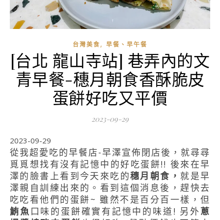
,
台灣美食
早餐、早午餐
[台北 龍山寺站] 巷弄內的文
青早餐-穗月朝食香酥脆皮
蛋餅好吃又平價
2023-09-29
2023-09-29
從我超愛吃的早餐店-早澤宣佈閉店後，就尋尋
覓覓想找有沒有記憶中的好吃蛋餅!! 後來在早
澤的臉書上看到今天來吃的
穗月朝食，
就是早
澤親自訓練出來的。看到這個消息後，趕快去
吃吃看他們的蛋餅~ 雖然不是百分百一樣，但
鮪魚
口味的蛋餅確實有記憶中的味道! 另外
蔥