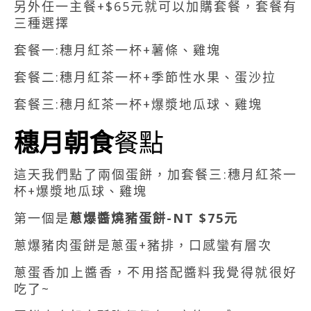
另外任一主餐+$65元就可以加購套餐，套餐有
三種選擇
套餐一:穗月紅茶一杯+薯條、雞塊
套餐二:穗月紅茶一杯+季節性水果、蛋沙拉
套餐三:穗月紅茶一杯+爆漿地瓜球、雞塊
穗月朝食
餐點
這天我們點了兩個蛋餅，加套餐三:穗月紅茶一
杯+爆漿地瓜球、雞塊
第一個是
蔥爆醬燒豬蛋餅-NT $75元
蔥爆豬肉蛋餅是蔥蛋+豬排，口感蠻有層次
蔥蛋香加上醬香，不用搭配醬料我覺得就很好
吃了~