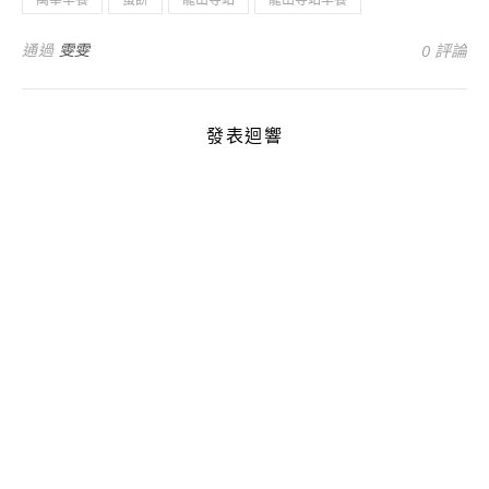
通過
雯雯
0 評論
發表迴響