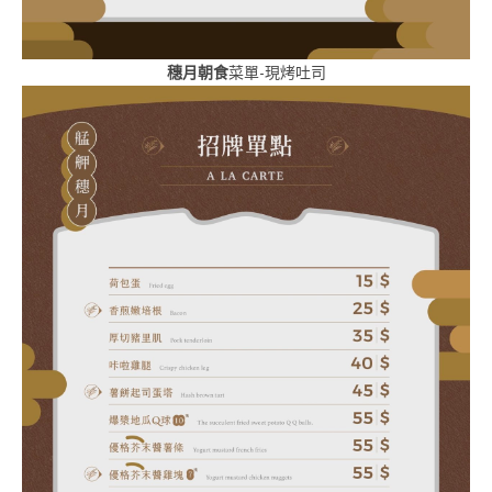
穗月朝食
菜單-現烤吐司