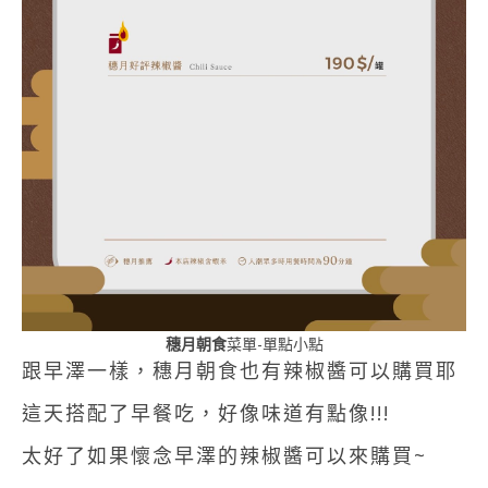
穗月朝食
菜單-單點小點
跟早澤一樣，穗月朝食也有辣椒醬可以購買耶
這天搭配了早餐吃，好像味道有點像!!!
太好了如果懷念早澤的辣椒醬可以來購買~