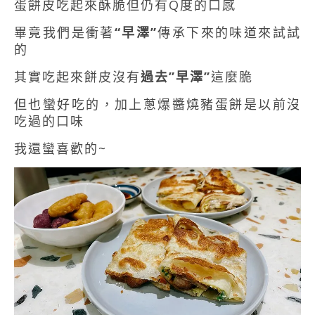
蛋餅皮吃起來酥脆但仍有Q度的口感
畢竟我們是衝著
“早澤”
傳承下來的味道來試試
的
其實吃起來餅皮沒有
過去”早澤”
這麼脆
但也蠻好吃的，加上蔥爆醬燒豬蛋餅是以前沒
吃過的口味
我還蠻喜歡的~