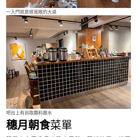
一入門就是很寬敞的大桌
吧台上有自取醬料跟水
穗月朝食
菜單