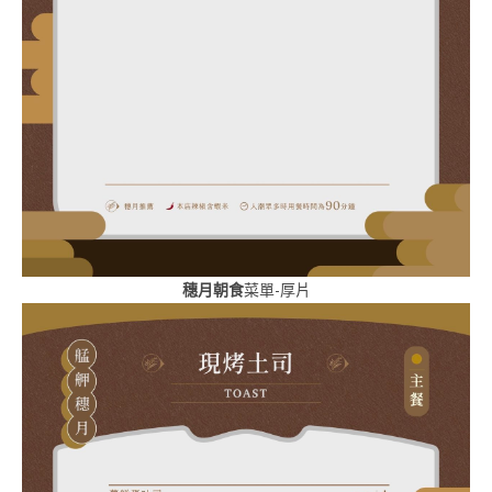
穗月朝食
菜單-厚片