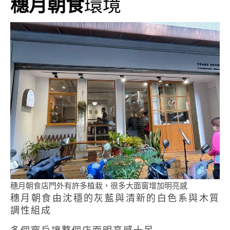
穗月朝食
環境
穗月朝食店門外有許多植栽，很多大面窗增加明亮感
穗月朝食由沈穩的灰藍與清新的白色系與木質
調性組成