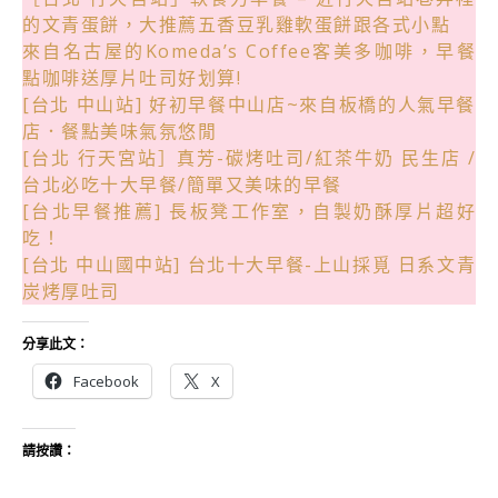
的文青蛋餅，大推薦五香豆乳雞軟蛋餅跟各式小點
來自名古屋的Komeda’s Coffee客美多咖啡，早餐
點咖啡送厚片吐司好划算!
[台北 中山站] 好初早餐中山店~來自板橋的人氣早餐
店．餐點美味氣氛悠閒
[台北 行天宮站］真芳-碳烤吐司/紅茶牛奶 民生店 /
台北必吃十大早餐/簡單又美味的早餐
[台北早餐推薦] 長板凳工作室，自製奶酥厚片超好
吃！
[台北 中山國中站] 台北十大早餐-上山採覓 日系文青
炭烤厚吐司
分享此文：
Facebook
X
請按讚：