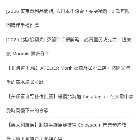
[2026 東京戰利品開箱] 去日本不踩雷，雯雯精選 10 款無限
回購伴手禮推薦
[2025 北歐追極光] 芬蘭伴手禮開箱，必買國民巧克力、超療
癒 Moomin 週邊分享
【北海道 札幌】ATELIER Morihiko森彥咖啡二店，悠閒又時
尚的高水準咖啡廳！
【美瑛富良野住宿推薦】緩慢北海道 the adagio，在大雪中享
受時間慢下來的寧靜
【義大利羅馬】超搶手羅馬競技場 Colosseum 門票預約教
學、地下層導覽與參觀心得