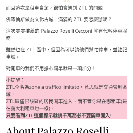
link
而且這次是租車自駕，很怕會遇到 ZTL 的問題
佛羅倫斯做為文化古城，滿滿的 ZTL 要怎麼辦呢？
這次雯雯推薦的 Palazzo Roselli Cecconi 就有代客停車服
務！
雖然也在
ZTL 區中，但因為可以請他們幫忙停車，並註記
車號，
對開車的我們不用擔心罰單就是一項加分！
小提醒：
ZTL全名為zone a traffico limitato，意思就是交通管制區
域，
ZTL區僅限該區的居民開車進入，而不管你是在哪租車(是
在義大利租車也一樣)，
只要看到ZTL這個標示就請千萬務必不要開車闖入
!
About Palazzo Roselli