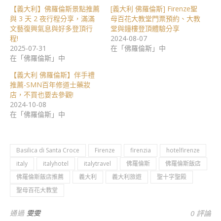
【義大利】佛羅倫斯景點推薦
[義大利 佛羅倫斯] Firenze聖
與 3 天 2 夜行程分享，滿滿
母百花大教堂門票預約、大教
文藝復興氣息與好多登頂行
堂與鐘樓登頂體驗分享
程!
2024-08-07
2025-07-31
在「佛羅倫斯」中
在「佛羅倫斯」中
【義大利 佛羅倫斯】伴手禮
推薦-SMN百年修道士藥妝
店，不買也要去參觀!
2024-10-08
在「佛羅倫斯」中
Basilica di Santa Croce
Firenze
firenzia
hotelfirenze
italy
italyhotel
italytravel
佛羅倫斯
佛羅倫斯飯店
佛羅倫斯飯店推薦
義大利
義大利旅遊
聖十字聖殿
聖母百花大教堂
通過
雯雯
0 評論