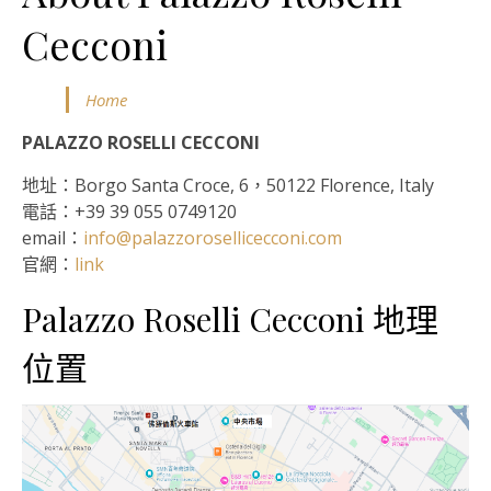
Cecconi
Home
PALAZZO ROSELLI CECCONI
地址：Borgo Santa Croce, 6，50122 Florence, Italy
電話：+39 39 055 0749120
email：
info@palazzorosellicecconi.com
官網：
link
Palazzo Roselli Cecconi 地理
位置