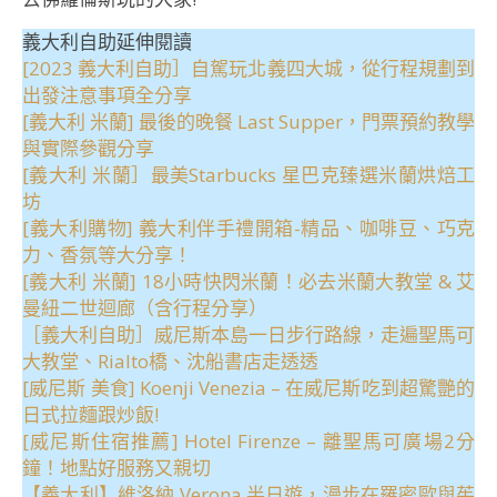
義大利自助延伸閱讀
[2023 義大利自助］自駕玩北義四大城，從行程規劃到
出發注意事項全分享
[義大利 米蘭] 最後的晚餐 Last Supper，門票預約教學
與實際參觀分享
[義大利 米蘭］最美Starbucks 星巴克臻選米蘭烘焙工
坊
[義大利購物] 義大利伴手禮開箱-精品、咖啡豆、巧克
力、香氛等大分享！
[義大利 米蘭] 18小時快閃米蘭！必去米蘭大教堂 & 艾
曼紐二世迴廊（含行程分享）
［義大利自助］威尼斯本島一日步行路線，走遍聖馬可
大教堂、Rialto橋、沈船書店走透透
[威尼斯 美食] Koenji Venezia – 在威尼斯吃到超驚艷的
日式拉麵跟炒飯!
[威尼斯住宿推薦] Hotel Firenze – 離聖馬可廣場2分
鐘！地點好服務又親切
【義大利】維洛納 Verona 半日遊，漫步在羅密歐與茱