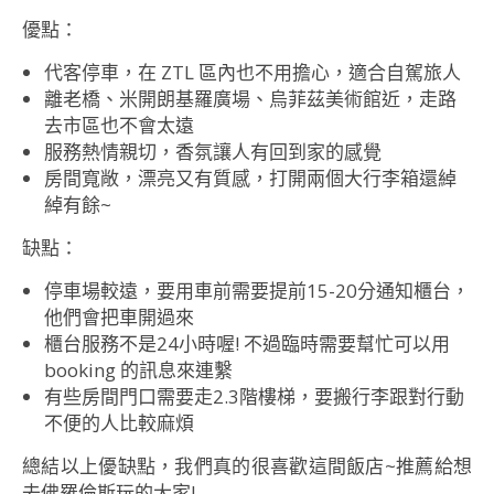
優點：
代客停車，在 ZTL 區內也不用擔心，適合自駕旅人
離老橋、米開朗基羅廣場、烏菲茲美術館近，走路
去市區也不會太遠
服務熱情親切，香氛讓人有回到家的感覺
房間寬敞，漂亮又有質感，打開兩個大行李箱還綽
綽有餘~
缺點：
停車場較遠，要用車前需要提前15-20分通知櫃台，
他們會把車開過來
櫃台服務不是24小時喔! 不過臨時需要幫忙可以用
booking 的訊息來連繫
有些房間門口需要走2.3階樓梯，要搬行李跟對行動
不便的人比較麻煩
總結以上優缺點，我們真的很喜歡這間飯店~推薦給想
去佛羅倫斯玩的大家!