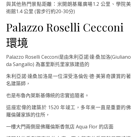
與其他熱門景點距離：米開朗基羅廣場1.2 公里、學院美
術館1.4 公里 (皆步行約20-30分)
Palazzo Roselli Cecconi
環境
Palazzo Roselli Cecconi是由朱利亞諾·達·桑加洛(Giuliano
da Sangallo) 為塞里斯托里家族建造的
朱利亞諾·達桑加洛是一位深受洛倫佐·德·美第奇讚賞的著
名建築師，
也是布魯內萊斯基傳統的忠實追隨者。
這座宏偉的建築於 1520 年竣工，多年來一直是重要的佛
羅倫薩家族的住所，
一樓大門兩側是佛羅倫斯香氛店 Aqua Flor 的店面