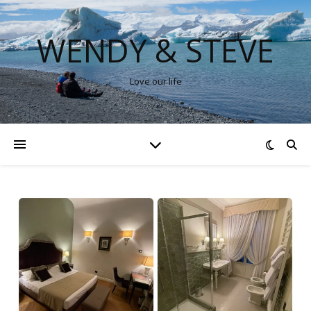
WENDY & STEVE
Love our life