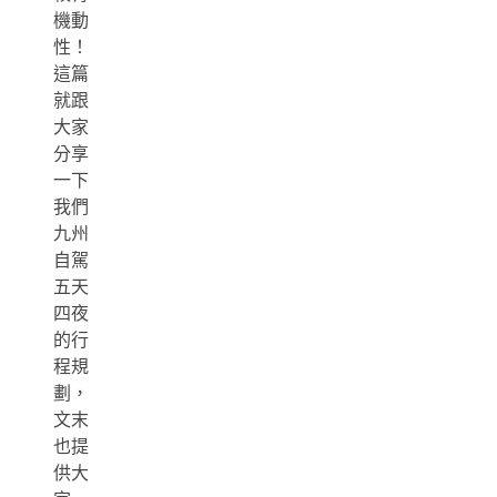
機動
性！
這篇
就跟
大家
分享
一下
我們
九州
自駕
五天
四夜
的行
程規
劃，
文末
也提
供大