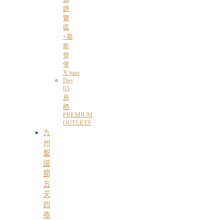
遊
覽
區
+豪
斯
登
堡
X’mas
Day
05
鳥
栖
PREMIUM
OUTLETS
九
州
聖
誕
節
五
天
四
夜