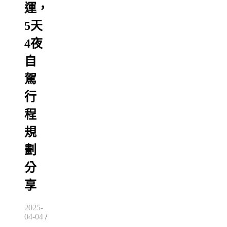
運，
5天
4夜
自
駕
行
程
規
劃
分
享
2025-
04-04
/