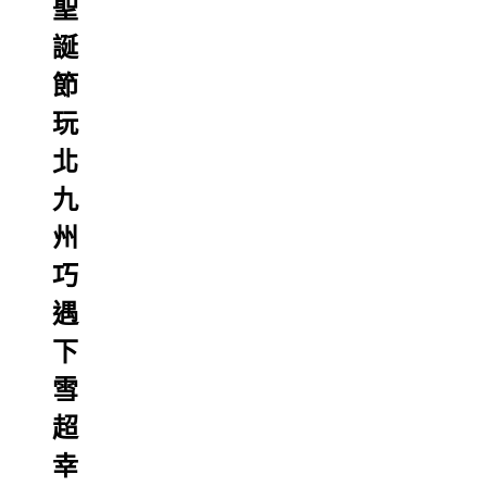
聖
誕
節
玩
北
九
州
巧
遇
下
雪
超
幸