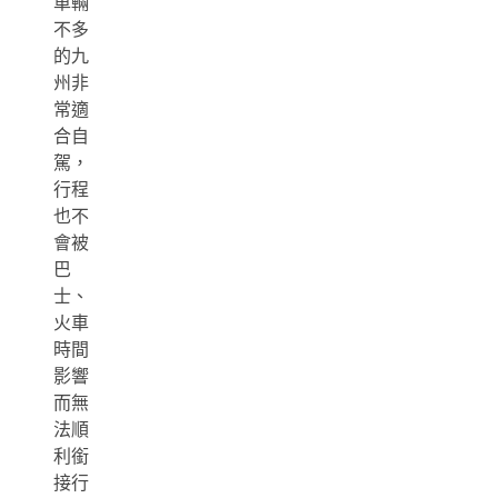
車輛
不多
的九
州非
常適
合自
駕，
行程
也不
會被
巴
士、
火車
時間
影響
而無
法順
利銜
接行