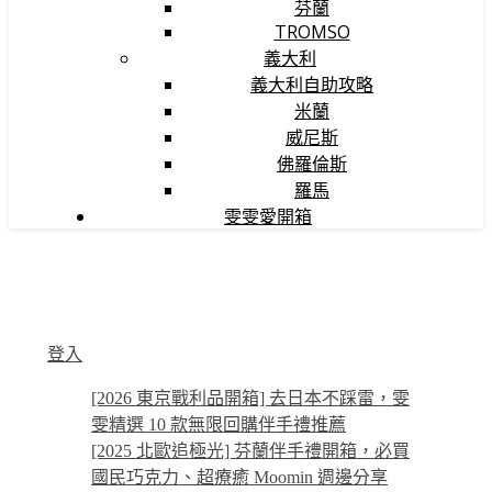
芬蘭
TROMSO
義大利
義大利自助攻略
米蘭
威尼斯
佛羅倫斯
羅馬
雯雯愛開箱
登入
[2026 東京戰利品開箱] 去日本不踩雷，雯
雯精選 10 款無限回購伴手禮推薦
[2025 北歐追極光] 芬蘭伴手禮開箱，必買
國民巧克力、超療癒 Moomin 週邊分享