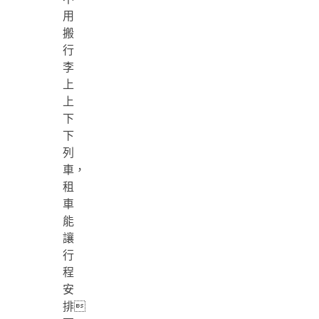
用
搬
行
李
上
上
下
下
列
車，
租
車
能
讓
行
程
安
排