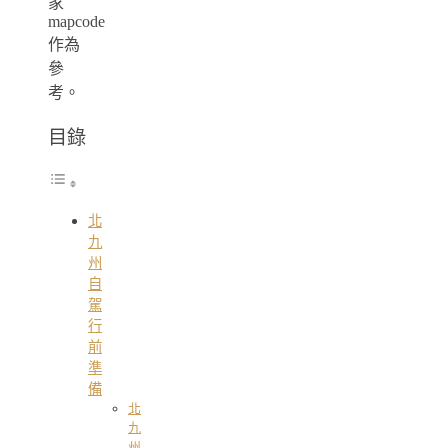
家
mapcode
作為
參
考。
目錄
北
九
州
自
駕
行
前
準
備
北
九
州