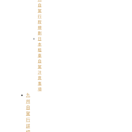
自
駕
行
程
規
劃
日
本
租
車
自
駕
注
意
事
項
九
州
自
駕
行
詳