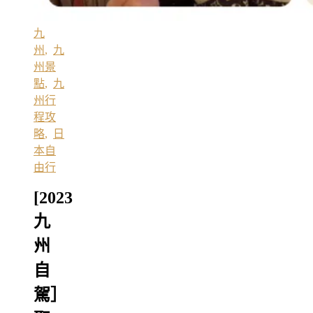
九
州
,
九
州景
點
,
九
州行
程攻
略
,
日
本自
由行
[2023
九
州
自
駕］