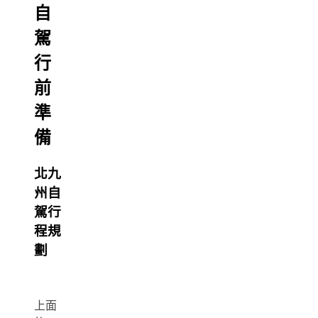
自
駕
行
前
準
備
北九
州自
駕行
程規
劃
上面