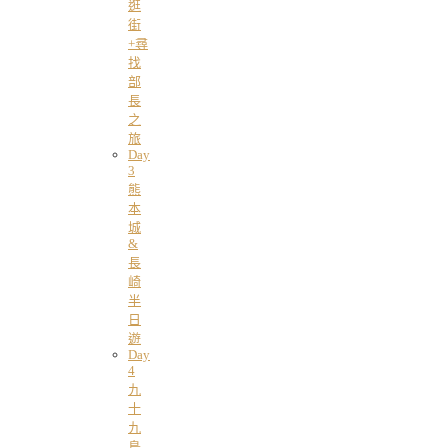
逛
街
+尋
找
部
長
之
旅
Day
3
熊
本
城
&
長
崎
半
日
遊
Day
4
九
十
九
島