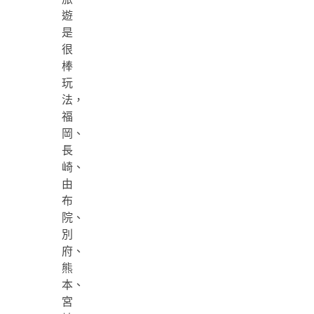
遊
是
很
棒
玩
法，
福
岡、
長
崎、
由
布
院、
別
府、
熊
本、
宮