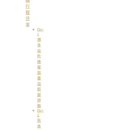
細
行
程
分
享
Day
1
博
多
站
吃
晚
餐
與
車
站
耶
誕
燈
飾
Day
2
熊
本