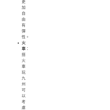
更
加
自
由
有
彈
性。
火
車
：
搭
火
車
玩
九
州
可
以
考
慮