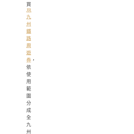
買
JR
九
州
鐵
路
周
遊
券
，
依
使
用
範
圍
分
成
全
九
州