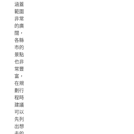
涵蓋
範圍
非常
的廣
闊，
各縣
市的
景點
也非
常豐
富，
在規
劃行
程時
建議
可以
先列
出想
去的