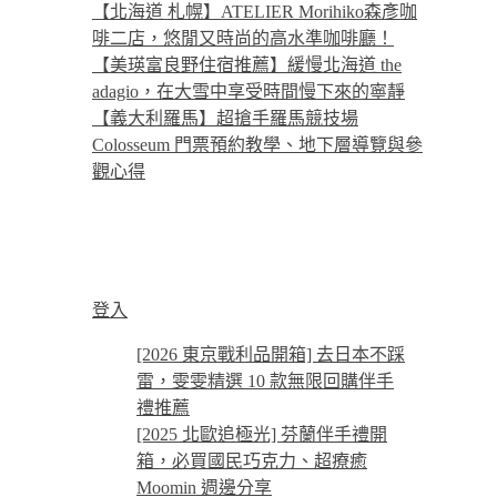
【北海道 札幌】ATELIER Morihiko森彥咖
啡二店，悠閒又時尚的高水準咖啡廳！
【美瑛富良野住宿推薦】緩慢北海道 the
adagio，在大雪中享受時間慢下來的寧靜
【義大利羅馬】超搶手羅馬競技場
Colosseum 門票預約教學、地下層導覽與參
觀心得
登入
[2026 東京戰利品開箱] 去日本不踩
雷，雯雯精選 10 款無限回購伴手
禮推薦
[2025 北歐追極光] 芬蘭伴手禮開
箱，必買國民巧克力、超療癒
Moomin 週邊分享