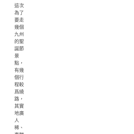
這次
為了
要走
幾個
九州
的聖
誕節
景
點，
有幾
個行
程較
爲繞
路，
其實
地廣
人
稀、