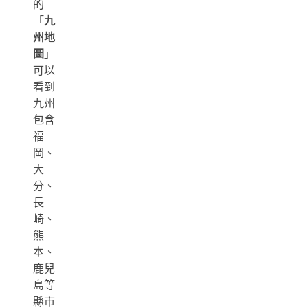
的
「
九
州地
圖
」
可以
看到
九州
包含
福
岡、
大
分、
長
崎、
熊
本、
鹿兒
島等
縣市