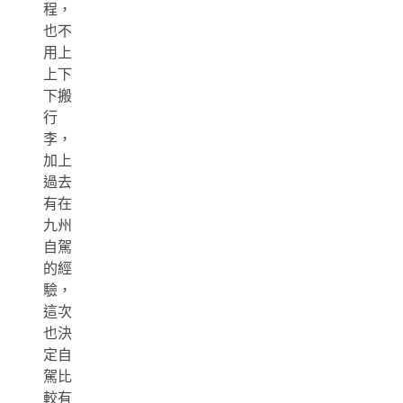
程，
也不
用上
上下
下搬
行
李，
加上
過去
有在
九州
自駕
的經
驗，
這次
也決
定自
駕比
較有