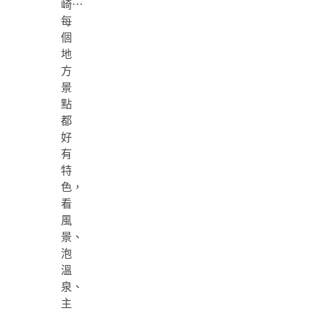
崎⋯
每
個
地
方
景
點
都
好
有
特
色，
看
風
景、
泡
溫
泉、
主