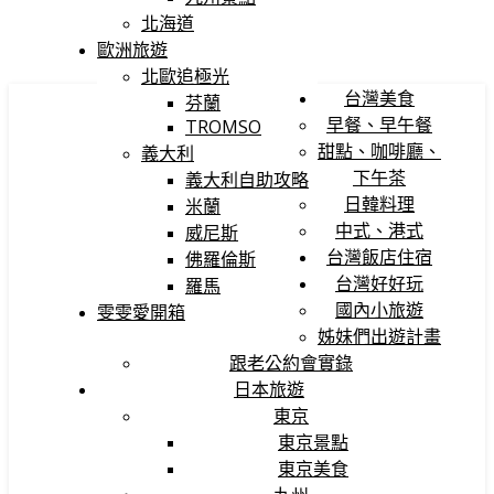
北海道
歐洲旅遊
北歐追極光
台灣美食
芬蘭
早餐、早午餐
TROMSO
甜點、咖啡廳、
義大利
下午茶
義大利自助攻略
日韓料理
米蘭
中式、港式
威尼斯
台灣飯店住宿
佛羅倫斯
台灣好好玩
羅馬
國內小旅遊
雯雯愛開箱
姊妹們出遊計畫
跟老公約會實錄
日本旅遊
東京
東京景點
東京美食