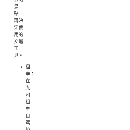
景
點，
再決
定使
用的
交通
工
具。
租
車
：
在
九
州
租
車
自
駕
旅