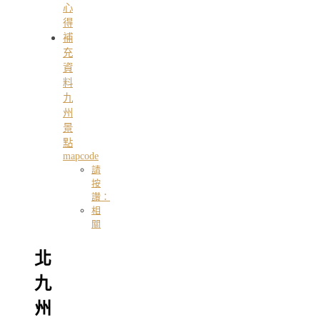
心
得
補
充
資
料
九
州
景
點
mapcode
請
按
讚：
相
關
北
九
州