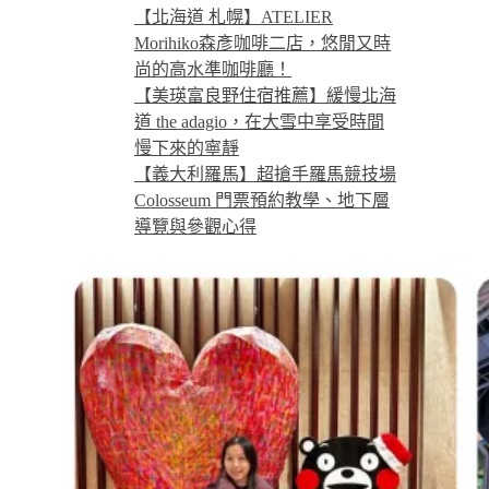
【北海道 札幌】ATELIER
Morihiko森彥咖啡二店，悠閒又時
尚的高水準咖啡廳！
【美瑛富良野住宿推薦】緩慢北海
道 the adagio，在大雪中享受時間
慢下來的寧靜
【義大利羅馬】超搶手羅馬競技場
Colosseum 門票預約教學、地下層
導覽與參觀心得