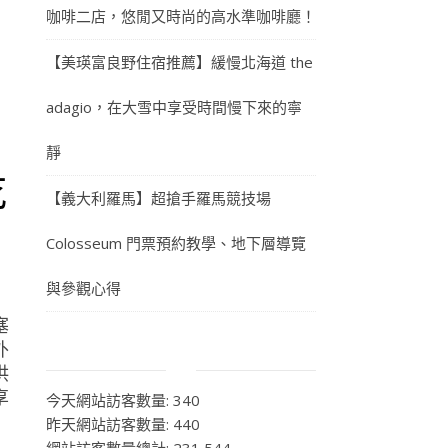
咖啡二店，悠閒又時尚的高水準咖啡廳！
【美瑛富良野住宿推薦】緩慢北海道 the
adagio，在大雪中享受時間慢下來的寧
-
靜
吃
【義大利羅馬】超搶手羅馬競技場
Colosseum 門票預約教學、地下層導覽
與參觀心得
塞
外
供
享
今天網站訪客數量:
340
昨天網站訪客數量:
440