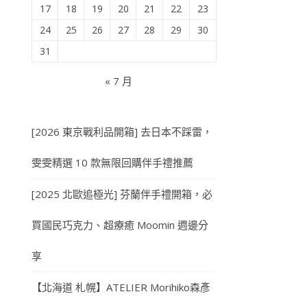
17
18
19
20
21
22
23
24
25
26
27
28
29
30
31
« 7 月
[2026 東京戰利品開箱] 去日本不踩雷，
雯雯精選 10 款無限回購伴手禮推薦
[2025 北歐追極光] 芬蘭伴手禮開箱，必
買國民巧克力、超療癒 Moomin 週邊分
享
【北海道 札幌】ATELIER Morihiko森彥