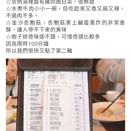
☆煲例湯裡面有雞肉跟白菜，很鮮甜
☆水煮牛肉小小一碗，但吃起來又香又麻又辣，
不過肉不多。
☆金沙杏鮑菇，杏鮑菇裹上鹹蛋黃炸的非常香
酥，讓人停不下來的美味
☆樹子排骨味道不錯，可惜骨頭比較多
因為限時100分鐘
所以我們很快又點了第二輪