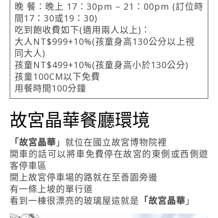
晚 餐：晚上 17：30pm – 21：00pm (訂位時
間17：30或19：30)
吃到飽收費如下(適用兩人以上)：
大人NT$999+10%(孩童身高130公分以上視
同大人)
孩童NT$499+10%(孩童身高小於130公分)
孩童100CM以下免費
用餐時間100分鐘
故宮晶華餐廳環境
「故宮晶華
」就位在國立故宮博物院裡
開車的話可以將車免費停在故宮的東側或西側遊
客停車區
開上故宮停車場的路就在至善園旁邊
有一條上坡的單行道
看到一棟很漂亮的玻璃屋這就是
「故宮晶華
」