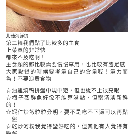
北菇海鮮煲
第二輪我們點了比較多的主食
上菜真的非常快
都來不及吃啊！
主食類的都比較需要慢慢享用，也比較有飽足感
大家點餐的時候要考量自己的食量喔！量力而
為！不要浪費食物
☆油雞燒鴨拼盤中規中矩，但也說不上很亮眼
☆樹子蒸鮮魚好像不能算港點，但蠻清淡新鮮
的！
☆蝦仁炒飯粒粒分明，要不是吃不下還可以再點
一盤
☆乾炒河粉我覺得蠻好吃的，但其他有人覺得有
點鹹