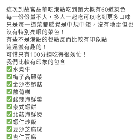
這次到故宮晶華吃港點吃到飽大概有60道菜色
每一份份量不大，多人一起吃可以吃到更多口味
只是每一道菜都感覺是中規中矩，沒有地雷但也
沒有特別亮眼的菜色！
有些不是港點的餐點反而比較有印象點
這還蠻有趣的！
可惜只有100分鐘吃得很匆忙！
我們比較有印象的包含
水煮牛
梅子高麗菜
金沙杏鮑菇
蘿蔔糕
酸辣海鮮羹
泰式蝦餅
北菇海鮮煲
蝦仁炒飯
豆沙芝麻球
杏仁豆腐