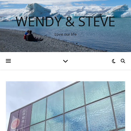
WENDY & STEVE
Love our life