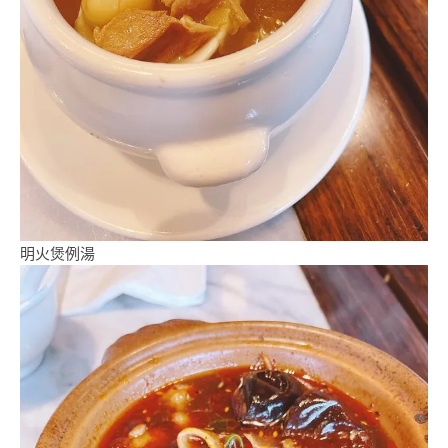
明火煲例湯