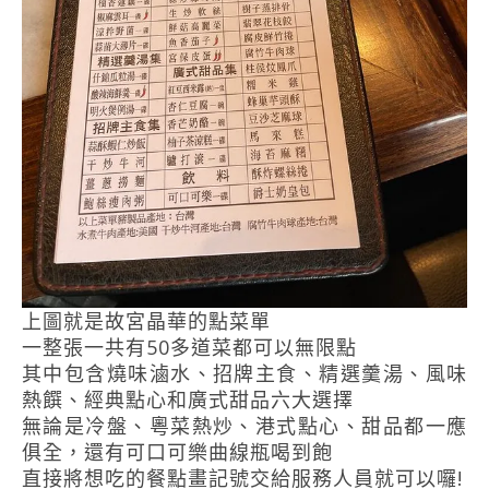
上圖就是故宮晶華的點菜單
一整張一共有50多道菜都可以無限點
其中包含燒味滷水、招牌主食、精選羹湯、風味
熱饌、經典點心和廣式甜品六大選擇
無論是冷盤、粵菜熱炒、港式點心、甜品都一應
俱全，還有可口可樂曲線瓶喝到飽
直接將想吃的餐點畫記號交給服務人員就可以囉!