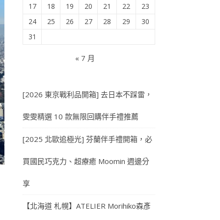
17
18
19
20
21
22
23
24
25
26
27
28
29
30
31
« 7 月
[2026 東京戰利品開箱] 去日本不踩雷，
雯雯精選 10 款無限回購伴手禮推薦
[2025 北歐追極光] 芬蘭伴手禮開箱，必
買國民巧克力、超療癒 Moomin 週邊分
享
【北海道 札幌】ATELIER Morihiko森彥