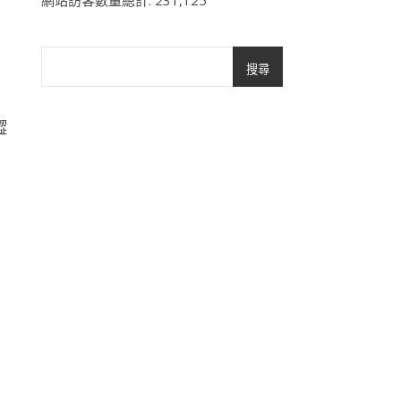
網站訪客數量總計:
231,125
搜尋
澀