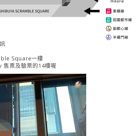
資訊
le Square一樓
ky 售票及驗票的14樓喔