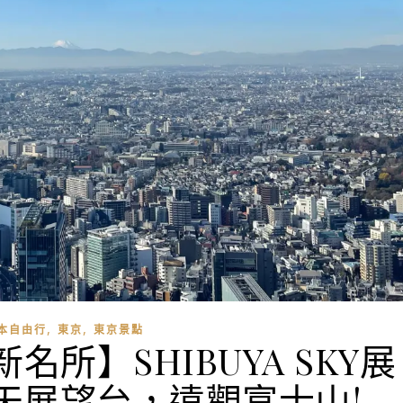
,
,
本自由行
東京
東京景點
名所】SHIBUYA SKY展
露天展望台，遠觀富士山!