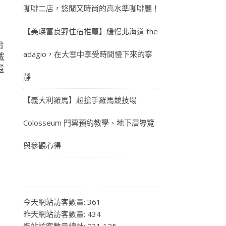
咖啡二店，悠閒又時尚的高水準咖啡廳！
【美瑛富良野住宿推薦】緩慢北海道 the
台
adagio，在大雪中享受時間慢下來的寧
鐵
還
靜
【義大利羅馬】超搶手羅馬競技場
Colosseum 門票預約教學、地下層導覽
與參觀心得
今天網站訪客數量:
361
昨天網站訪客數量:
434