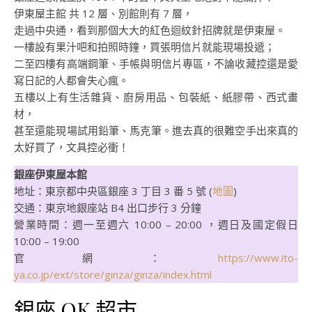
伊東屋主館 共 12 層、別館則有 7 層，
走過中央通，看到那個大大的紅色迴紋針招牌就是伊東屋。
一樓設有果汁吧和拍照時鐘，買張明信片就能現場投遞；
二至四樓有高端鋼筆、手帳與明信片專區，不論收藏控還是愛
寫日記的人都會失心瘋。
五樓以上有生活雜貨、廚房用品、包裝紙、紙膠帶、西式畫
材，
甚至還能現場試用鉛筆、馬克筆。進去真的很難空手出來真的
太好買了，文具控必衝！
銀座伊東屋本館
地址：東京都中央區銀座 3 丁目 3 番 5 號 (
地圖
)
交通：東京地銀座站 B4 出口步行 3 分鐘
營業時間：週一至週六 10:00 – 20:00 ，週日及國定假日
10:00 – 19:00
官網：
https://www.ito-
ya.co.jp/ext/store/ginza/ginza/index.html
銀座 OK 超市