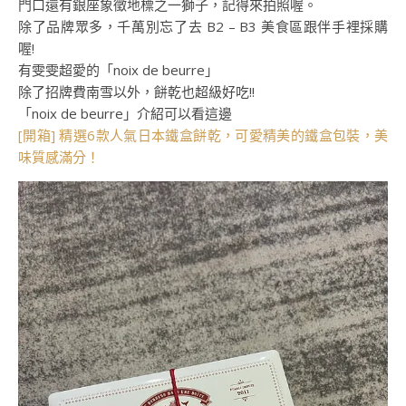
門口還有銀座象徵地標之一獅子，記得來拍照喔。
除了品牌眾多，千萬別忘了去 B2 – B3 美食區跟伴手裡採購
喔!
有雯雯超愛的「noix de beurre」
除了招牌費南雪以外，餅乾也超級好吃!!
「noix de beurre」介紹可以看這邊
[開箱] 精選6款人氣日本鐵盒餅乾，可愛精美的鐵盒包裝，美
味質感滿分！