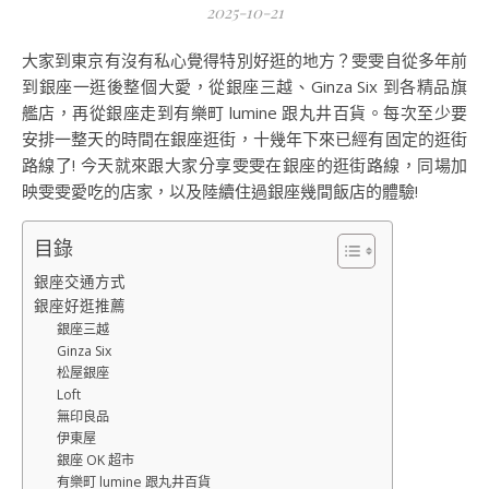
2025-10-21
大家到東京有沒有私心覺得特別好逛的地方？雯雯自從多年前
到銀座一逛後整個大愛，從銀座三越、Ginza Six 到各精品旗
艦店，再從銀座走到有樂町 lumine 跟丸井百貨。每次至少要
安排一整天的時間在銀座逛街，十幾年下來已經有固定的逛街
路線了! 今天就來跟大家分享雯雯在銀座的逛街路線，同場加
映雯雯愛吃的店家，以及陸續住過銀座幾間飯店的體驗!
目錄
銀座交通方式
銀座好逛推薦
銀座三越
Ginza Six
松屋銀座
Loft
無印良品
伊東屋
銀座 OK 超市
有樂町 lumine 跟丸井百貨