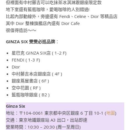
但裡面有中村藤吉可以吃抹茶冰淇淋跟銀座限定款
地下室還有藍瓶咖啡，愛喝咖啡的人別錯過!
比起內部動線外，旁邊還有 Fendi、Celine、Dior 等精品店
其中 Dior 整棟旗艦店內還有 Dior Cafe
很值得造訪～～
GINZA SIX 雯雯必巡品牌
：
星巴克 GINZA SIX店 ( 1-2 F)
FENDI ( 1-3 F)
Dior
中村藤吉本店銀座店 ( 4F )
銀座蔦屋書店 ( 6F )
空中花園 ( RF )
藍瓶咖啡銀座 ( B2 )
Ginza Six
地址：〒104-0061 東京都中央区銀座 6 丁目 10-1 (
地圖
)
交通：東京地鐵銀座站 A3 出口，出站即達
營業時間：10:30 – 20:30 (周一至周日)