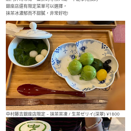
銀座店還有限定菜單可以選擇，
抹茶冰濃郁而不甜膩，非常好吃!
中村藤吉銀座店限定 – 抹茶茶凍 / 生茶ゼリイ(深翠) ¥1800