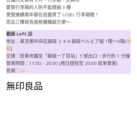
要買行李箱的人則不能錯過 3 樓
雯雯連續兩年都在這邊買了 LOJEL 行李箱喔！
而且三樓就有退稅櫃檯超方便～
銀座 Loft 店
地址：東京都中央区銀座 2-4-6 銀座ベルビア館 1階～6階(
地
圖
)
交通：搭乘地鐵至「銀座一丁目站」5 號出口，步行約 1 分鐘
營業時間：11:00 – 20:00 (周日提前至 20:00 結束營業)
官網：
IG
無印良品