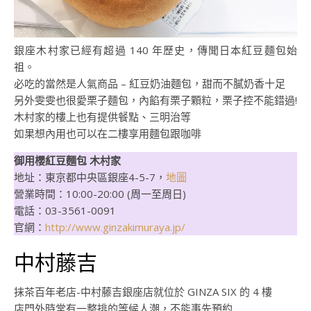
銀座木村家已經有超過 140 年歷史，傳聞日本紅豆麵包始
祖。
必吃的當然是人氣商品 – 紅豆奶油麵包，甜而不膩奶香十足
另外雯雯也很愛栗子麵包，內餡有栗子顆粒，栗子控不能錯過!
木村家的樓上也有提供餐點、三明治等
如果想內用也可以在二樓享用麵包跟咖啡
御用櫻紅豆麵包 木村家
地址：東京都中央區銀座4-5-7，
地圖
營業時間：10:00-20:00 (周一至周日)
電話：03-3561-0091
官網：
http://www.ginzakimuraya.jp/
中村藤吉
抹茶百年老店-中村藤吉銀座店就位於 GINZA SIX 的 4 樓
店門外時常有一整排的等候人潮，不能事先預約