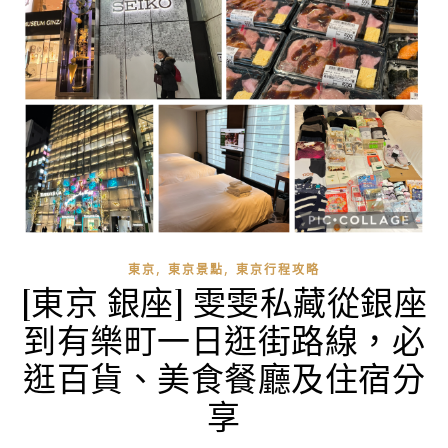
,
,
東京
東京景點
東京行程攻略
[東京 銀座] 雯雯私藏從銀座
到有樂町一日逛街路線，必
逛百貨、美食餐廳及住宿分
享