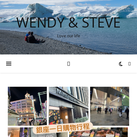
WENDY & STEVE
Love our life