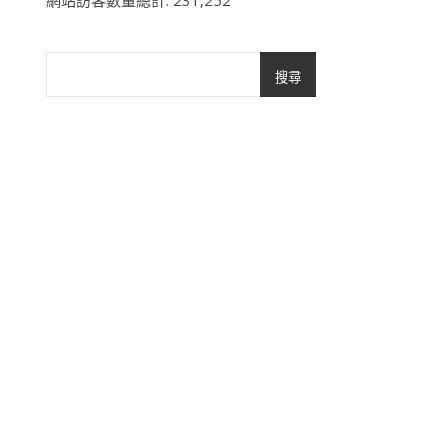
網站訪客數量總計:
231,252
搜尋