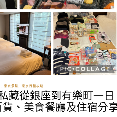
,
,
京
東京景點
東京行程攻略
雯雯私藏從銀座到有樂町一日
百貨、美食餐廳及住宿分