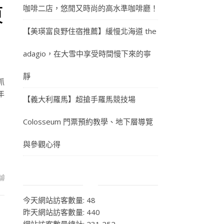
東
咖啡二店，悠閒又時尚的高水準咖啡廳！
【美瑛富良野住宿推薦】緩慢北海道 the
adagio，在大雪中享受時間慢下來的寧
靜
抓
年
【義大利羅馬】超搶手羅馬競技場
Colosseum 門票預約教學、地下層導覽
與參觀心得
論
今天網站訪客數量:
48
昨天網站訪客數量:
440