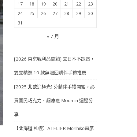
17
18
19
20
21
22
23
24
25
26
27
28
29
30
31
« 7 月
[2026 東京戰利品開箱] 去日本不踩雷，
雯雯精選 10 款無限回購伴手禮推薦
[2025 北歐追極光] 芬蘭伴手禮開箱，必
買國民巧克力、超療癒 Moomin 週邊分
享
【北海道 札幌】ATELIER Morihiko森彥