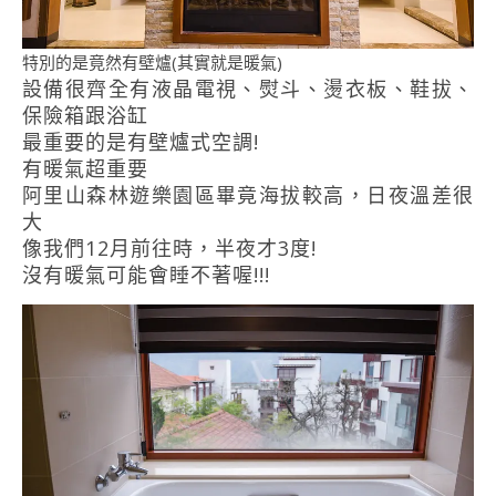
特別的是竟然有壁爐(其實就是暖氣)
設備很齊全有液晶電視、熨斗、燙衣板、鞋拔、
保險箱跟浴缸
最重要的是有壁爐式空調!
有暖氣超重要
阿里山森林遊樂園區畢竟海拔較高，日夜溫差很
大
像我們12月前往時，半夜才3度!
沒有暖氣可能會睡不著喔!!!