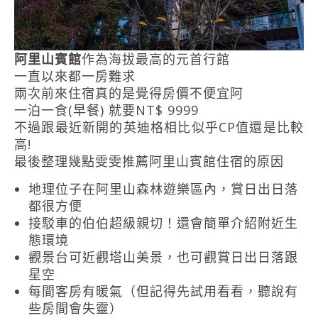
阿里山賓館
作為海拔最高的元首行館
一直以來都一房難求
兩次前來住宿真的是覺得房價不便宜阿
一泊一食(早餐) 就要NT$ 9999
不過跟最近新開的英迪格相比似乎CP值還是比較
高!
最後整理幾點雯雯推薦阿里山賓館住宿的原因
地理位子在阿里山森林遊樂區內，賞日出日落
都很方便
接駁車的伯伯超級親切！還會簡單介紹附近生
態環境
觀景台可近觀塔山美景，也可觀賞日出日落跟
星空
每間客房有暖氣（但記得先試用看看，聽說有
些房間會失靈）