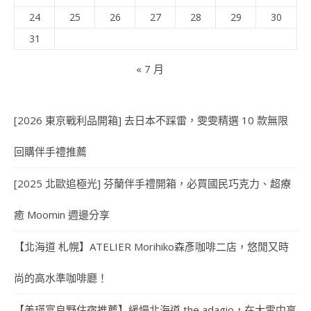
24
25
26
27
28
29
30
31
« 7 月
[2026 東京戰利品開箱] 去日本不踩雷，雯雯精選 10 款無限
回購伴手禮推薦
[2025 北歐追極光] 芬蘭伴手禮開箱，必買國民巧克力、超療
癒 Moomin 週邊分享
【北海道 札幌】ATELIER Morihiko森彥咖啡二店，悠閒又時
尚的高水準咖啡廳！
【美瑛富良野住宿推薦】緩慢北海道 the adagio，在大雪中享