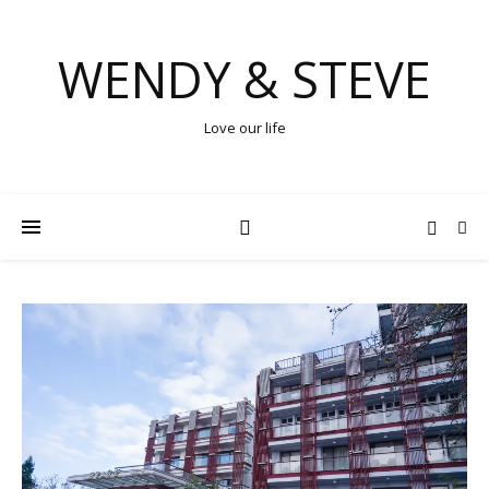
WENDY & STEVE
Love our life