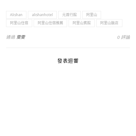
Alishan
alishanhotel
元首行館
阿里山
阿里山住宿
阿里山住宿推薦
阿里山賓館
阿里山飯店
通過
雯雯
0 評論
發表迴響