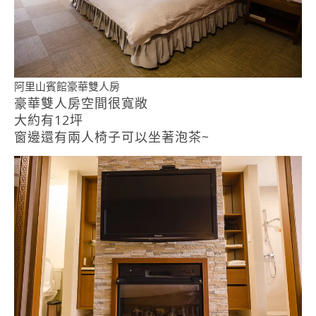
阿里山賓館豪華雙人房
豪華雙人房空間很寬敞
大約有12坪
窗邊還有兩人椅子可以坐著泡茶~