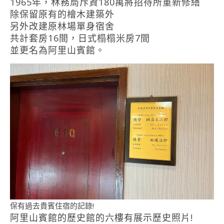
1965年，林務局斥資180萬將招待所重新修繕
除保留原有的檜木建築外
另外改建原林場單身宿舍
共計套房16間，日式榻榻米房7間
並更名為阿里山賓館。
保有過去貴賓住宿的記錄!
阿里山賓館的歷史館的六樓有展示歷史照片!