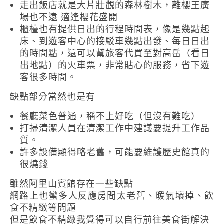
走出飯店就是大片壯觀的森林樹木，離櫻王廣
場也不遠 適逢櫻花盛開
櫃檯也有提供日出的行程時間表，像是幾點起
床、到遊客中心的接駁車幾點出發、每日日出
的時間點，還可以幫旅客代買至對高岳（看日
出地點）的火車票，非常貼心的服務，省下遊
客很多時間。
缺點部分當然也是有
餐廳菜色普通，稱不上好吃（但沒有難吃）
打掃清潔人員在清潔工作中建議要提升工作品
質。
許多設備顯得略老舊，可能要維護歷史館真的
很燒錢
雖然阿里山賓館存在一些缺點
網路上也蠻多人反應房間太老舊、暖氣壞掉、飲
食不精緻等問題
但是飲食不精緻我覺得可以自行前往美食街解決