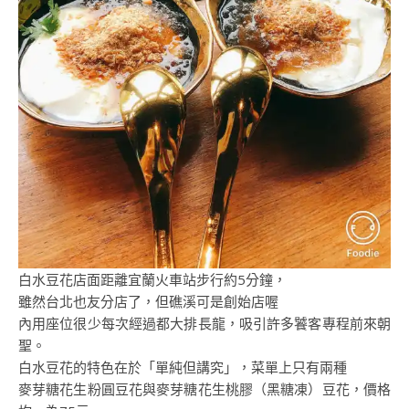
白水豆花店面距離宜蘭火車站步行約5分鐘，
雖然台北也友分店了，但礁溪可是創始店喔
內用座位很少每次經過都大排長龍，吸引許多饕客專程前來朝
聖。
白水豆花的特色在於「單純但講究」，菜單上只有兩種
麥芽糖花生粉圓豆花與麥芽糖花生桃膠（黑糖凍）豆花，價格