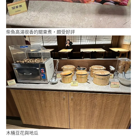
柴魚高湯很香的關東煮，頗受好評
木桶豆花與地瓜