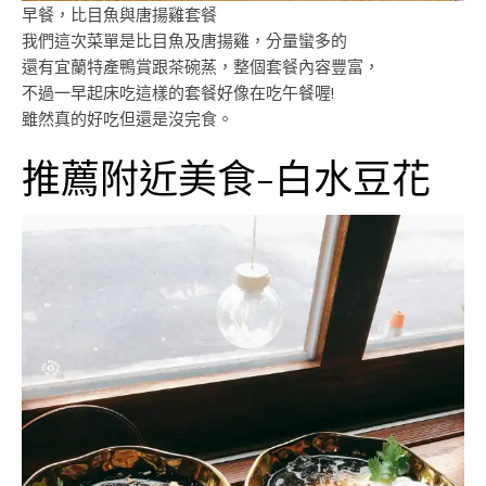
早餐，比目魚與唐揚雞套餐
我們這次菜單是比目魚及唐揚雞，分量蠻多的
還有宜蘭特產鴨賞跟茶碗蒸，整個套餐內容豐富，
不過一早起床吃這樣的套餐好像在吃午餐喔!
雖然真的好吃但還是沒完食。
推薦附近美食-白水豆花