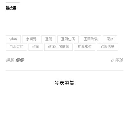
請按讚：
yilan
京閣苑
宜蘭
宜蘭住宿
宜蘭礁溪
東旅
白水豆花
礁溪
礁溪住宿推薦
礁溪旅遊
礁溪溫泉
通過
雯雯
0 評論
發表迴響