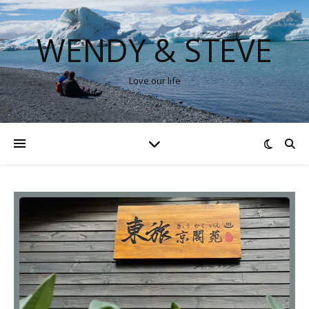
WENDY & STEVE
Love our life