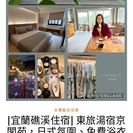
台灣飯店住宿
[宜蘭礁溪住宿] 東旅湯宿京
閣苑，日式氛圍、免費浴衣