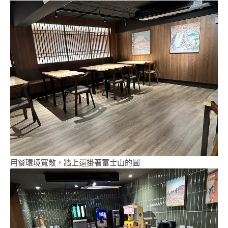
用餐環境寬敞，牆上還掛著富士山的圖