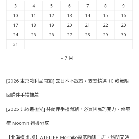
3
4
5
6
7
8
9
10
11
12
13
14
15
16
17
18
19
20
21
22
23
24
25
26
27
28
29
30
31
« 7 月
[2026 東京戰利品開箱] 去日本不踩雷，雯雯精選 10 款無限
回購伴手禮推薦
[2025 北歐追極光] 芬蘭伴手禮開箱，必買國民巧克力、超療
癒 Moomin 週邊分享
【北海道 札幌】ATELIER Morihiko森彥咖啡二店，悠閒又時