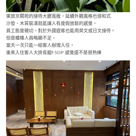
東旅京閣苑的接待大廳寬敞，延續外觀風格也很和式
沙發、木質裝潢就能讓人有度假放鬆的感覺，
員工態度親切，對於外國遊客也能用英文或日文接待。
但是櫃檯人員略顯不足，
當天一次只能一組客人辦理入住，
後來入住客人大排長龍!! SOP 感覺還不是很熟練