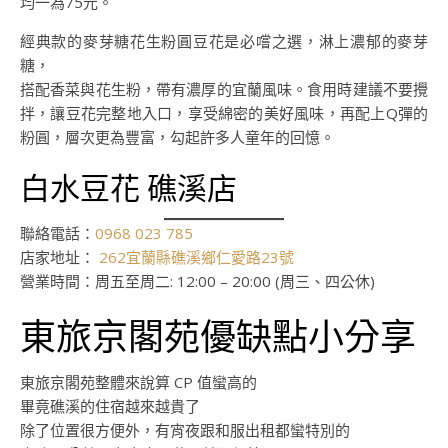
均一為75元。
經典款的麥芽糖花生粉圓豆花是必嚐之選，淋上濃郁的麥芽
糖，
搭配香菜與花生粉，帶有濃厚的宜蘭風味。食用時建議不要攪
拌，讓豆花完整地入口，享受綿密的美好風味，再配上Q彈的
粉圓，層次更為豐富，勾起許多人童年的回憶。
白水豆花 礁溪店
聯絡電話：
0968 023 785
店家地址：
262宜蘭縣礁溪鄉仁愛路23號
營業時間：周五至周二: 12:00 – 20:00 (周三、四公休)
東旅京閣苑優缺點小分享
東旅京閣苑整體來說算 CP 值蠻高的
畢竟礁溪的住宿越來越貴了
除了位置很方便外，有宵夜跟和服出租都蠻特別的