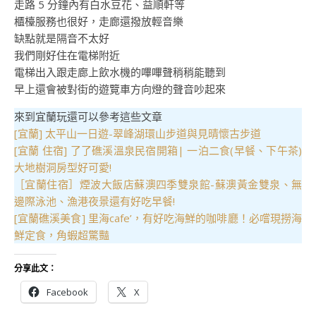
走路 5 分鐘內有白水豆花、益順軒等
櫃檯服務也很好，走廊還撥放輕音樂
缺點就是隔音不太好
我們剛好住在電梯附近
電梯出入跟走廊上飲水機的嗶嗶聲稍稍能聽到
早上還會被對街的遊覽車方向燈的聲音吵起來
來到宜蘭玩還可以參考這些文章
[宜蘭] 太平山一日遊-翠峰湖環山步道與見晴懷古步道
[宜蘭 住宿] 了了礁溪溫泉民宿開箱| 一泊二食(早餐、下午茶)
大地樹洞房型好可愛!
［宜蘭住宿］煙波大飯店蘇澳四季雙泉館-蘇澳黃金雙泉、無
邊際泳池、漁港夜景還有好吃早餐!
[宜蘭礁溪美食] 里海cafe’，有好吃海鮮的咖啡廳！必嚐現撈海
鮮定食，角蝦超驚豔
分享此文：
Facebook
X