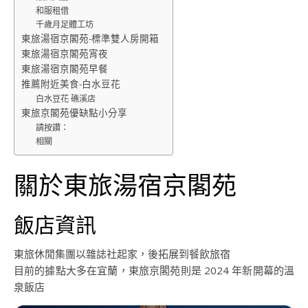
和服租借
千歲月足體工坊
東旅湯宿京閣苑-標準雙人房開箱
東旅湯宿京閣苑宵夜
東旅湯宿京閣苑早餐
推薦附近美食-白水豆花
白水豆花 礁溪店
東旅京閣苑優缺點小分享
請按讚：
相關
關於東旅湯宿京閣苑
飯店資訊
東旅休閒集團以雜誌社起家，後拓展到餐飲旅宿
目前的據點大多在宜蘭，東旅京閣苑則是 2024 年新開幕的溫
泉飯店