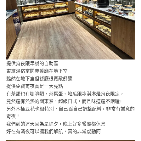
提供宵夜跟早餐的自助區
東旅湯宿京閣苑餐廳在地下室
雖然在地下室但餐廳很寬敞舒適
提供免費宵夜真是一大亮點
有茶類也有咖啡類，茶葉蛋、地瓜跟冰淇淋是宵夜限定，
竟然還有熱熱的關東煮，超級日式，而且味道還不錯喔!!
另外木桶豆花也很特別，自己舀自己調整配料，非常有誠意的
宵夜！
我們到的這天因為是除夕，晚上好多餐廳都休息
好在有消夜可以讓我們解飢，真的非常感動阿