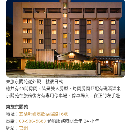
東旅京閣苑從外觀上就很日式
總共有45間房間，皆是雙人房型，每間房間都配有礁溪溫泉
京閣苑在旅館後方有專用停車場，停車場入口在正門左手邊
東旅京閣苑
地址：
宜蘭縣礁溪鄉德陽路16號
電話：
03-988-5889
預約服務時間全年 24 小時
網站：
官網