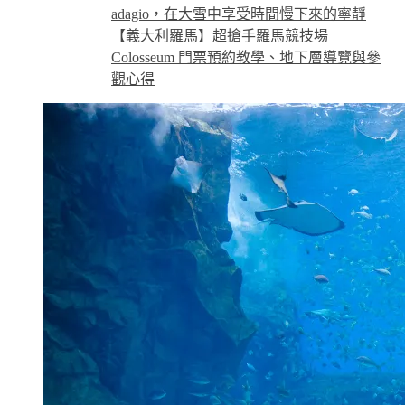
adagio，在大雪中享受時間慢下來的寧靜
【義大利羅馬】超搶手羅馬競技場
Colosseum 門票預約教學、地下層導覽與參
觀心得