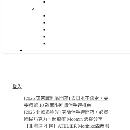
登入
[2026 東京戰利品開箱] 去日本不踩雷，雯
雯精選 10 款無限回購伴手禮推薦
[2025 北歐追極光] 芬蘭伴手禮開箱，必買
國民巧克力、超療癒 Moomin 週邊分享
【北海道 札幌】ATELIER Morihiko森彥咖