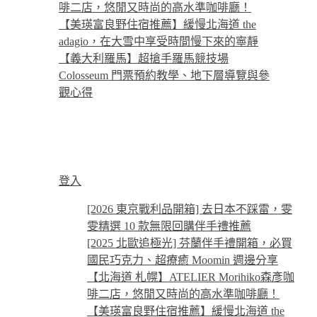
啡二店，悠閒又時尚的高水準咖啡廳！
【美瑛富良野住宿推薦】緩慢北海道 the
adagio，在大雪中享受時間慢下來的寧靜
【義大利羅馬】超搶手羅馬競技場
Colosseum 門票預約教學、地下層導覽與參
觀心得
登入
[2026 東京戰利品開箱] 去日本不踩雷，雯
雯精選 10 款無限回購伴手禮推薦
[2025 北歐追極光] 芬蘭伴手禮開箱，必買
國民巧克力、超療癒 Moomin 週邊分享
【北海道 札幌】ATELIER Morihiko森彥咖
啡二店，悠閒又時尚的高水準咖啡廳！
【美瑛富良野住宿推薦】緩慢北海道 the