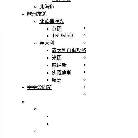
北海道
歐洲旅遊
北歐追極光
芬蘭
TROMSO
義大利
義大利自助攻略
米蘭
威尼斯
佛羅倫斯
羅馬
雯雯愛開箱