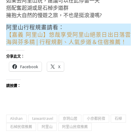
如果去阿里山玩，建議可以在此停留一天
搭配奮起湖或是石棹步道群
擁抱大自然的慢遊之旅，不也是挺浪漫嗎?
阿里山行程規畫請看：
【嘉義 阿里山】悠哉享受阿里山絕景日出日落雲
海與芬多精│行程規劃、人氣步道＆住宿推薦！
分享此文：
Facebook
X
請按讚：
Alishan
taiwantravel
京玥山居
小京都民宿
石棹
石棹民宿推薦
阿里山
阿里山民宿推薦