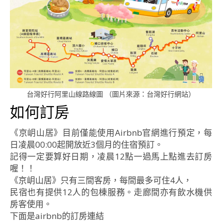
台灣好行阿里山線路線圖 （圖片來源：台灣好行網站）
如何訂房
《京岄山居》目前僅能使用Airbnb官網進行預定，每
日凌晨00:00起開放近3個月的住宿預訂。
記得一定要算好日期，凌晨12點一過馬上點進去訂房
喔！！
《京岄山居》只有三間客房，每間最多可住4人，
民宿也有提供12人的包棟服務。走廊間亦有飲水機供
房客使用。
下面是airbnb的訂房連結