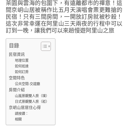
茶園與雲海的包圍下，有遠離都市的禪意！這
間京岄山居被稱作比五月天演唱會票更難搶的
民宿！只有三間房間，一開放訂房就被秒殺！
這次非常幸運在阿里山三天兩夜的行程中可以
訂到一晚，讓我們可以來趟慢遊阿里山之旅
目錄
民宿資訊
地理位置
如何抵達
如何訂房
空間特色
公共空間-交誼廳
房間介紹
山嵐景觀雙人房（璞）
日式景觀雙人房（崧）
京岄山居居住心得
請按讚：
相關