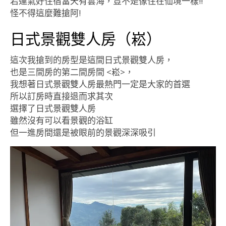
若運氣好住宿當天有雲海，豈不是像住在仙境一樣!!
怪不得這麼難搶阿!
日式景觀雙人房（崧）
這次我搶到的房型是這間日式景觀雙人房，
也是三間房的第二間房間 <崧>，
我想著日式景觀雙人房最熱門一定是大家的首選
所以訂房時直接退而求其次
選擇了日式景觀雙人房
雖然沒有可以看景觀的浴缸
但一進房間還是被眼前的景觀深深吸引