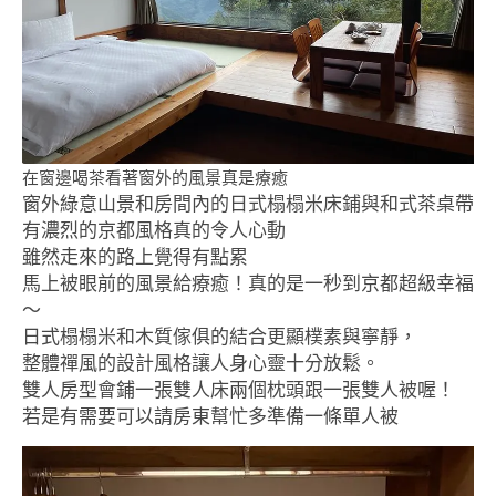
在窗邊喝茶看著窗外的風景真是療癒
窗外綠意山景和房間內的日式榻榻米床鋪與和式茶桌帶
有濃烈的京都風格真的令人心動
雖然走來的路上覺得有點累
馬上被眼前的風景給療癒！真的是一秒到京都超級幸福
～
日式榻榻米和木質傢俱的結合更顯樸素與寧靜，
整體禪風的設計風格讓人身心靈十分放鬆。
雙人房型會鋪一張雙人床兩個枕頭跟一張雙人被喔！
若是有需要可以請房東幫忙多準備一條單人被