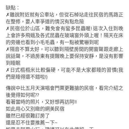
缺點：
✗雖說附近就有公車站，但從石棹站走往民宿的馬路正
在整修，要人車爭道的情況有點危險
✗民宿位於山區，難免會有蠻多昆蟲喔! 這次入住到晚
上會許多飛蛾及各式昆蟲在玻璃窗外頭上喔！隔天在床
的旁邊也看到小毛毛蟲，有一點被驚嚇到呢
✗隔音不算太好，可以聽到隔壁房間的開窗聲跟走廊上
說話聲，不過房東有提醒晚上要保持安靜，是沒有影響
到睡眠
✗日式榻榻米比較偏硬，可能不是大家都睡的習慣(我
們是睡得還不錯啦!)
傳說中比五月天演唱會門票更難搶的民宿，看完介紹之
後覺得如何呢??
看著當時的照片，又好想再訪阿!!
如此用心又別緻的網美民宿
雖然已經很難訂房了
還是忍不住要推薦ㄧ下~