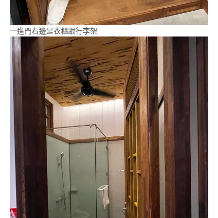
一進門右邊是衣櫃跟行李架