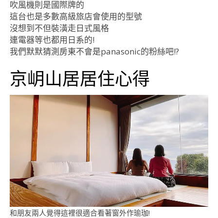
吹風機則是國際牌的
這台也是多數高級旅店會使用的型號
沒想到不但裝潢走日式風格
連電器等也都用日系的!
我們默默猜測房東不會是panasonic的粉絲吧!?
京岄山居居住心得
和朋友兩人覺得這裡很適合看著窗外作瑜珈!