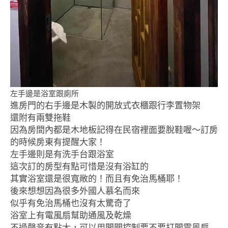
左手邊是浴室跟廁所
進房門的右手邊是木製的開放式衣櫃跟行李置物架
還附有兩雙拖鞋
因為房間內都是木地板記得在民宿裡面要脫鞋喔～訂房
的時候房東有提醒大家！
左手邊則是有洗手台跟浴室
這次訂的房型有點可惜是沒有浴缸的
其實浴室還是很寬敞的！而且有免治馬桶耶！
後來想想因為很多外國人慕名而來
似乎有免治馬桶也沒有太驚奇了
浴室上有電風扇幫助通風及乾燥
不過聲音有點大，可以用開關控制要不要打開電風扇