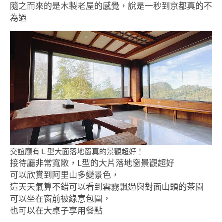
隨之而來的是木製老屋的感覺，說是一秒到京都真的不
為過
交誼廳有Ｌ型大面落地窗真的景觀超好！
接待廳非常寬敞，L型的大片落地窗景觀超好
可以欣賞到阿里山多變景色，
這天天氣算不錯可以看到雲霧飄過與對面山頭的茶園
可以坐在窗前被綠意包圍，
也可以在大桌子享用餐點