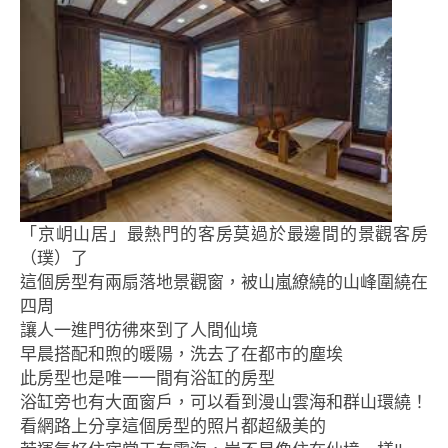
「京岄山居」最熱門的客房莫過於最邊間的景觀客房
（璞）了
這個房型有兩扇落地景觀窗，被山嵐繚繞的山峰圍繞在
四周
讓人一進門彷彿來到了人間仙境
早晨搭配和煦的暖陽，洗去了在都市的塵埃
此房型也是唯一一間有浴缸的房型
浴缸旁也有大面窗戶，可以看到漫山雲海和群山環繞！
看網路上分享這個房型的照片都超級美的