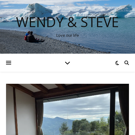
WENDY & STEVE
Love our life