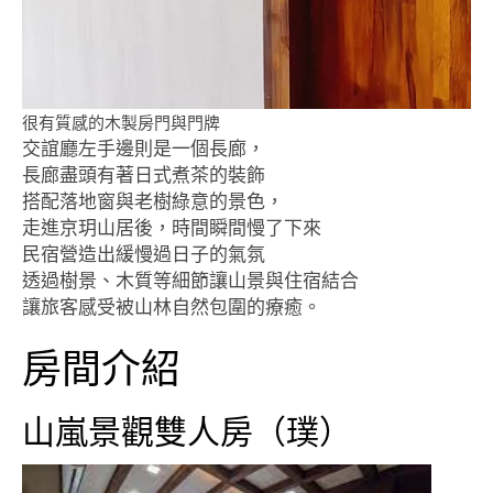
很有質感的木製房門與門牌
交誼廳左手邊則是一個長廊，
長廊盡頭有著日式煮茶的裝飾
搭配落地窗與老樹綠意的景色，
走進京玥山居後，時間瞬間慢了下來
民宿營造出緩慢過日子的氣氛
透過樹景、木質等細節讓山景與住宿結合
讓旅客感受被山林自然包圍的療癒。
房間介紹
山嵐景觀雙人房（璞）