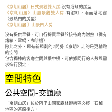
《京岄山居》日式景觀雙人房
-沒有浴缸的房型
《京岄山居》山嵐景觀雙人房
-有浴缸，兩面落地窗
（最熱門的房型）
《京岄山居 》山景四人房
沒有提供早餐，可自行採買早餐於接待廳內附熱（備有
烤箱、電鍋、咖啡機）
除此之外，還有新規劃的2間房《京岄》走的是更精緻
的空間，
包含獨棟的客廳空間與樓中樓，可依據同行的人數與需
求進行預定。
空間特色
公共空間-交誼廳
「京岄山居」位於阿里山國家森林遊樂區必經「石棹」
地區的茶廠後方，