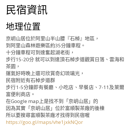
民宿資訊
地理位置
京岄山居位於阿里山半山腰『石棹』地區，
到阿里山森林遊樂區約35分鐘車程。
十分鐘車程可到達奮起湖老街，
步行15-20分 就可以到達頂石棹步道觀賞日落、雲海和
茶園，
運氣好時晚上還可欣賞奇幻琉璃光，
民宿附近有石棹步道群
步行1-5分鐘即有餐廳、小吃店、早餐店、7-11及萊爾
富便利商店。
在Google map上是找不到「京岄山居」的
因為其實「京岄山居」位於富順製茶廠的後棟
所以要搜尋富順製茶廠才找得到民宿喔
https://goo.gl/maps/vhe1jxkNQor