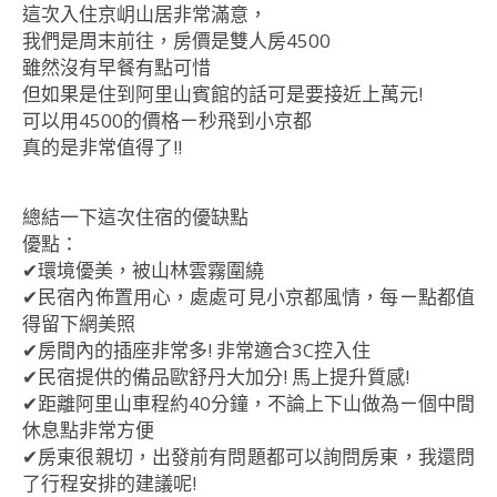
這次入住京岄山居非常滿意，
我們是周末前往，房價是雙人房4500
雖然沒有早餐有點可惜
但如果是住到阿里山賓館的話可是要接近上萬元!
可以用4500的價格ㄧ秒飛到小京都
真的是非常值得了!!
總結一下這次住宿的優缺點
優點：
✔環境優美，被山林雲霧圍繞
✔民宿內佈置用心，處處可見小京都風情，每ㄧ點都值
得留下網美照
✔房間內的插座非常多! 非常適合3C控入住
✔民宿提供的備品歐舒丹大加分! 馬上提升質感!
✔距離阿里山車程約40分鐘，不論上下山做為ㄧ個中間
休息點非常方便
✔房東很親切，出發前有問題都可以詢問房東，我還問
了行程安排的建議呢!