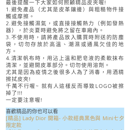
最後提醒一下大家如何照顧精品皮夾喔!
1.避免產品（尤其是皮革鑲邊）與粗糙物件接
觸或摩擦。
2.避免接觸濕氣，或直接接觸熱力（例如發熱
器），於炎夏時避免將之留在車廂內。
3.不使用時，請將產品放入購買時附送的防塵
袋，切勿存放於高溫、潮濕或通風欠佳的地
方。
4.清潔帆布時，用沾上溫和肥皂液的柔軟抹布
清潔，並避開皮革部分。切勿使用溶劑。
尤其是因為疫情之後很多人為了消毒，用酒精
擦拭皮夾!
千萬不行喔~ 就有人這樣反而導致LOGO被擦
掉了!!!
一定要注意喔!
喜歡精品的你也可以看
[精品] Lady Dior 開箱- 小款經典黑色與 Mini七夕
限定款