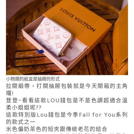
小物類的紙盒是抽屜的形式
拉開緞帶，打開抽屜包裝就是今天開箱的主角
囉!
登登~看看這款LOU錢包是不是色調超適合溫
柔小姐姐呢??
這款特別版Lou錢包是今季Fall for You系列
的款式之一
米色偏奶茶色的短夾跟傳統老花的結合