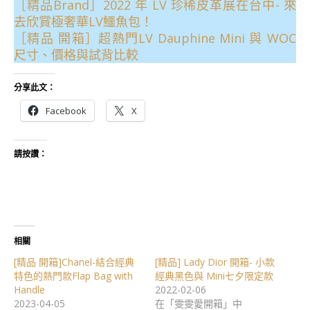
［精品Brand］2022 年 LV 珍稀皮革展在台中- 來
去欣賞極奢華LV鱷魚包！
［精品 開箱］超熱門LV Dauphine Mini 與 WOC
尺寸、價格與試背比較
分享此文：
Facebook
X
請按讚：
相關
[精品 開箱]Chanel-結合經典
[精品] Lady Dior 開箱- 小款
特色的熱門款Flap Bag with
經典黑色與 Mini七夕限定款
Handle
2022-02-06
2023-04-05
在「雯雯愛開箱」中