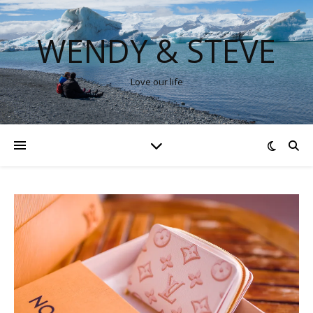
WENDY & STEVE
Love our life