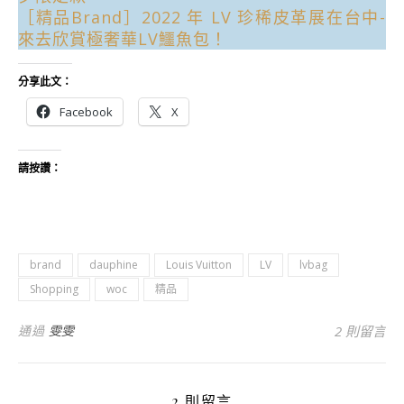
［精品Brand］2022 年 LV 珍稀皮革展在台中-
來去欣賞極奢華LV鱷魚包！
分享此文：
Facebook
X
請按讚：
brand
dauphine
Louis Vuitton
LV
lvbag
Shopping
woc
精品
通過
雯雯
2 則留言
2 則留言