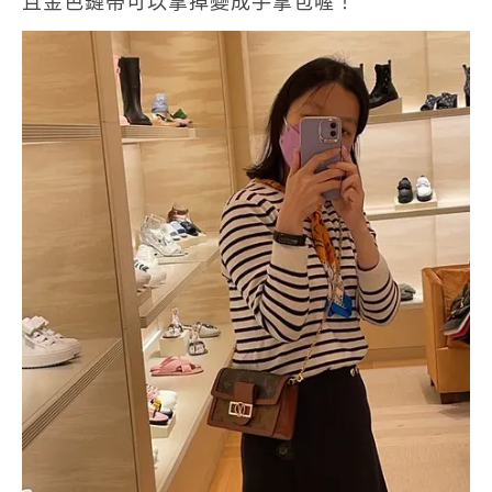
且金色鏈帶可以拿掉變成手拿包喔！