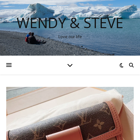
WENDY & STEVE
Love our life