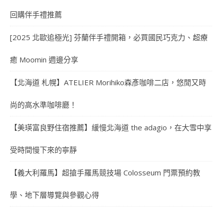
回購伴手禮推薦
[2025 北歐追極光] 芬蘭伴手禮開箱，必買國民巧克力、超療
癒 Moomin 週邊分享
【北海道 札幌】ATELIER Morihiko森彥咖啡二店，悠閒又時
尚的高水準咖啡廳！
【美瑛富良野住宿推薦】緩慢北海道 the adagio，在大雪中享
受時間慢下來的寧靜
【義大利羅馬】超搶手羅馬競技場 Colosseum 門票預約教
學、地下層導覽與參觀心得