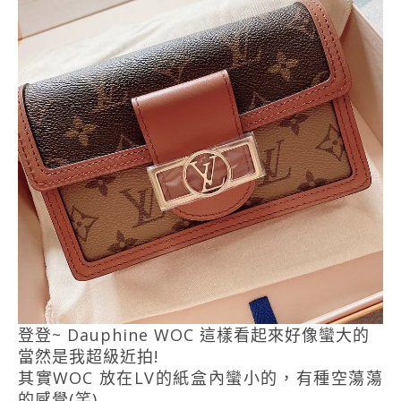
登登~ Dauphine WOC 這樣看起來好像蠻大的
當然是我超級近拍!
其實WOC 放在LV的紙盒內蠻小的，有種空蕩蕩
的感覺(笑)