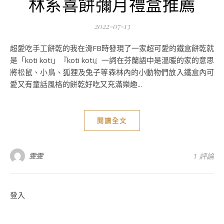
林系喜餅彌月禮盒推薦
2022-07-13
超愛吃手工餅乾的我在滑FB時發現了一家超可愛的鐵盒餅乾就
是「koti koti」『koti koti』一詞在芬蘭語中是溫暖的家的意思
將松鼠、小鳥、狐狸及兔子等森林內的小動物們放入鐵盒內可
愛又有童話風格的餅乾好吃又充滿樂趣...
閱讀全文
雯雯
1 評論
登入