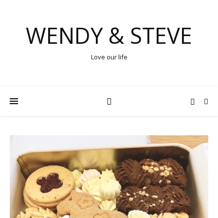
WENDY & STEVE
Love our life