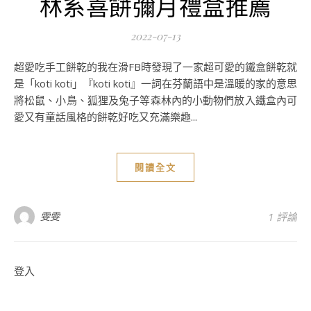
林系喜餅彌月禮盒推薦
2022-07-13
超愛吃手工餅乾的我在滑FB時發現了一家超可愛的鐵盒餅乾就
是「koti koti」『koti koti』一詞在芬蘭語中是溫暖的家的意思
將松鼠、小鳥、狐狸及兔子等森林內的小動物們放入鐵盒內可
愛又有童話風格的餅乾好吃又充滿樂趣...
閱讀全文
雯雯
1 評論
登入