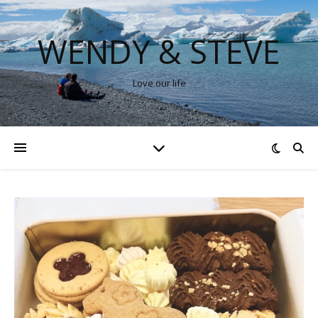
WENDY & STEVE
Love our life