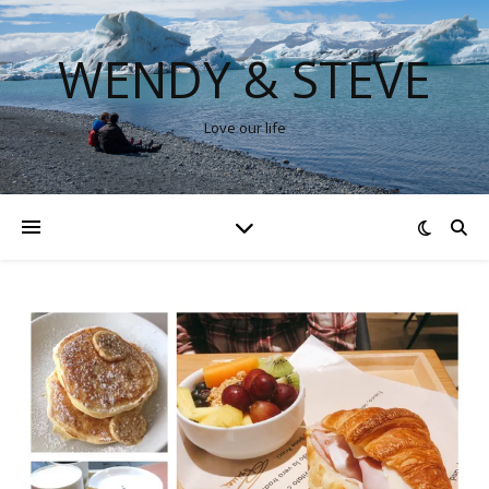
WENDY & STEVE
Love our life