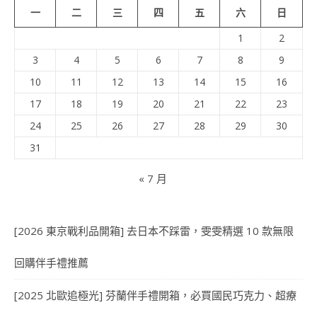
一
二
三
四
五
六
日
1
2
3
4
5
6
7
8
9
10
11
12
13
14
15
16
17
18
19
20
21
22
23
24
25
26
27
28
29
30
31
« 7 月
[2026 東京戰利品開箱] 去日本不踩雷，雯雯精選 10 款無限
回購伴手禮推薦
[2025 北歐追極光] 芬蘭伴手禮開箱，必買國民巧克力、超療