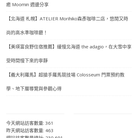
癒 Moomin 週邊分享
【北海道 札幌】ATELIER Morihiko森彥咖啡二店，悠閒又時
尚的高水準咖啡廳！
【美瑛富良野住宿推薦】緩慢北海道 the adagio，在大雪中享
受時間慢下來的寧靜
【義大利羅馬】超搶手羅馬競技場 Colosseum 門票預約教
學、地下層導覽與參觀心得
今天網站訪客數量:
361
昨天網站訪客數量:
463
網站訪客數量總計:
230,691