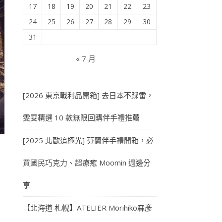
17
18
19
20
21
22
23
24
25
26
27
28
29
30
31
« 7 月
[2026 東京戰利品開箱] 去日本不踩雷，
雯雯精選 10 款無限回購伴手禮推薦
[2025 北歐追極光] 芬蘭伴手禮開箱，必
買國民巧克力、超療癒 Moomin 週邊分
享
【北海道 札幌】ATELIER Morihiko森彥