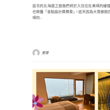
這次的北海道之旅我們終於入住位在美瑛的緩慢民
也榮獲「金點設計獎標章」! 這天因為大雪被
瑛的...
雯雯