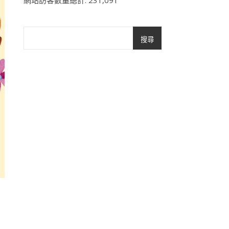
網站訪客數量總計:
231,091
搜尋