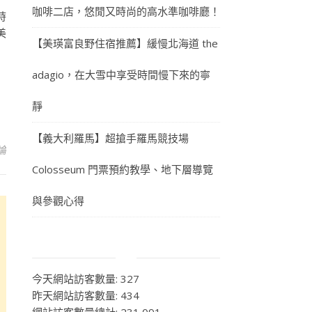
咖啡二店，悠閒又時尚的高水準咖啡廳！
時
美
【美瑛富良野住宿推薦】緩慢北海道 the
adagio，在大雪中享受時間慢下來的寧
靜
【義大利羅馬】超搶手羅馬競技場
論
Colosseum 門票預約教學、地下層導覽
與參觀心得
今天網站訪客數量:
327
昨天網站訪客數量:
434