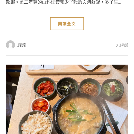
龍蝦。第二年買的山料理套餐少了龍蝦與海鮮鍋，多了生...
閱讀全文
雯雯
0 評論