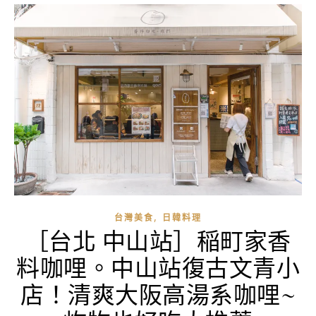
,
台灣美食
日韓料理
［台北 中山站］稲町家香
料咖哩。中山站復古文青小
店！清爽大阪高湯系咖哩~