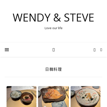
WENDY & STEVE
Love our life
日韓料理