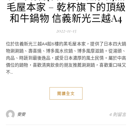
毛屋本家 – 乾杯旗下的頂級
和牛鍋物 信義新光三越A4
2022-11-15
位於信義新光三越A4館6樓的黑毛屋本家，提供了日本四大鍋
物涮涮鍋、壽喜燒、博多風水炊鍋、博多風摩滋鍋。從湯頭、
肉品、時蔬到最後逸品，感受日本濃厚的風土民情。屬於中高
價位的鍋物，喜歡清爽飲食的朋友推薦涮涮鍋，喜歡重口味又
不...
閱讀全文
雯雯
4 則留言