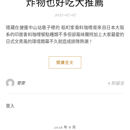
炸物也好吃大推薦
2022-07-07
隱藏在捷運中山站巷子裡的 稻町家香料咖哩是來自日本大阪
系的印度香料咖哩餐點種類不多但卻風味獨特加上大家最愛的
日式文青風的環境開幕不久就造成排隊熱潮！
閱讀全文
雯雯
4 則留言
登入
2026 年 8 月