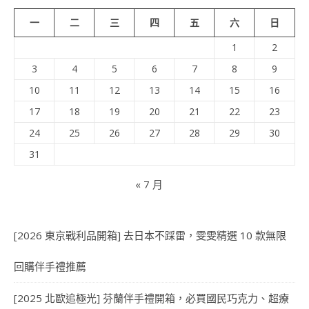
一
二
三
四
五
六
日
1
2
3
4
5
6
7
8
9
10
11
12
13
14
15
16
17
18
19
20
21
22
23
24
25
26
27
28
29
30
31
« 7 月
[2026 東京戰利品開箱] 去日本不踩雷，雯雯精選 10 款無限
回購伴手禮推薦
[2025 北歐追極光] 芬蘭伴手禮開箱，必買國民巧克力、超療