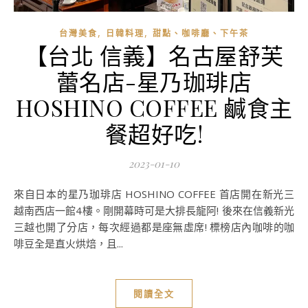
,
,
台灣美食
日韓料理
甜點、咖啡廳、下午茶
【台北 信義】名古屋舒芙
蕾名店-星乃珈琲店
HOSHINO COFFEE 鹹食主
餐超好吃!
2023-01-10
來自日本的星乃珈琲店 HOSHINO COFFEE 首店開在新光三
越南西店一館4樓。剛開幕時可是大排長龍阿! 後來在信義新光
三越也開了分店，每次經過都是座無虛席! 標榜店內咖啡的咖
啡豆全是直火烘焙，且...
閱讀全文