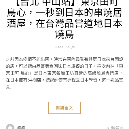
【台北 中山站】東京田町
鳥心，一秒到日本的串燒居
酒屋，在台灣品嘗道地日本
燒鳥
2022-12-30
之前因為疫情不能出國，時常在國內尋覓有甚麼日本來台開設
的店，可以藉由品嘗美食回味日本旅遊的日子，這次前往「東
京田町 鳥心」是日本東京餐廳工坊直營的高級燒鳥專門店，
在日本擁有54間店，聽說師傅有專程去日本學習，這一次品嘗
真...
閱讀全文
雯雯
3 則留言