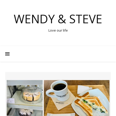
WENDY & STEVE
Love our life