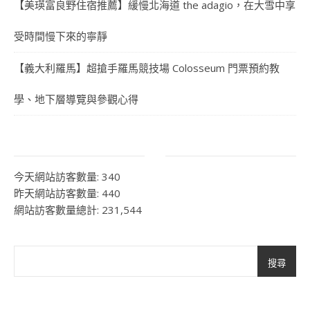
【美瑛富良野住宿推薦】緩慢北海道 the adagio，在大雪中享
受時間慢下來的寧靜
【義大利羅馬】超搶手羅馬競技場 Colosseum 門票預約教
學、地下層導覽與參觀心得
今天網站訪客數量:
340
昨天網站訪客數量:
440
網站訪客數量總計:
231,544
搜尋