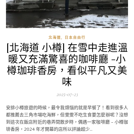
,
北海道
日本自由行
[北海道 小樽] 在雪中走進溫
暖又充滿驚喜的咖啡廳 -小
樽珈琲香房，看似平凡又美
味
2025-07-23
安排小樽旅遊的時候，最令我煩惱的就是早餐了！看到很多人
都推薦去三角市場吃海鮮，但雯雯不吃生食要怎麼辦呢？沒想
到這次在飯店附近的巷弄間散步時，偶遇一家咖啡廳 – 小樽珈
琲香房，2024 年才開幕的店所以評論超少...