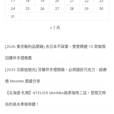
17
18
19
20
21
22
23
24
25
26
27
28
29
30
31
« 7 月
[2026 東京戰利品開箱] 去日本不踩雷，雯雯精選 10 款無限
回購伴手禮推薦
[2025 北歐追極光] 芬蘭伴手禮開箱，必買國民巧克力、超療
癒 Moomin 週邊分享
【北海道 札幌】ATELIER Morihiko森彥咖啡二店，悠閒又時
尚的高水準咖啡廳！