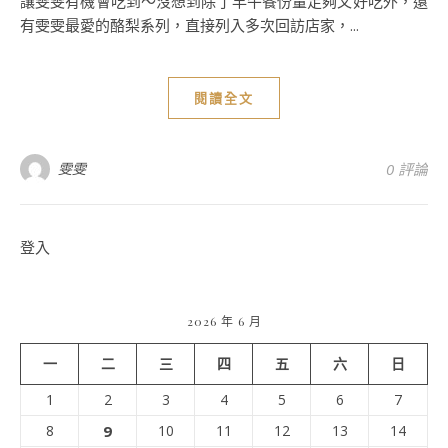
讓雯雯有機會吃到～沒想到除了早午餐份量足夠又好吃外，還
有雯雯最愛的酪梨系列，直接列入多次回訪店家，...
閱讀全文
雯雯
0 評論
登入
2026 年 6 月
一
二
三
四
五
六
日
1
2
3
4
5
6
7
8
9
10
11
12
13
14