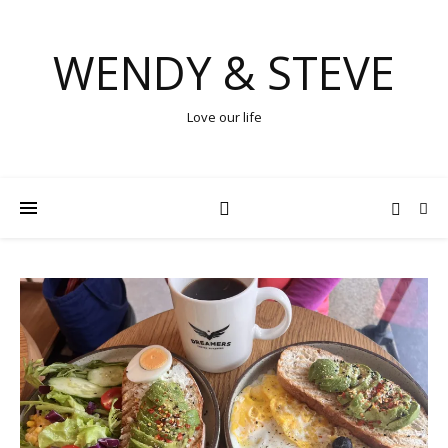
WENDY & STEVE
Love our life