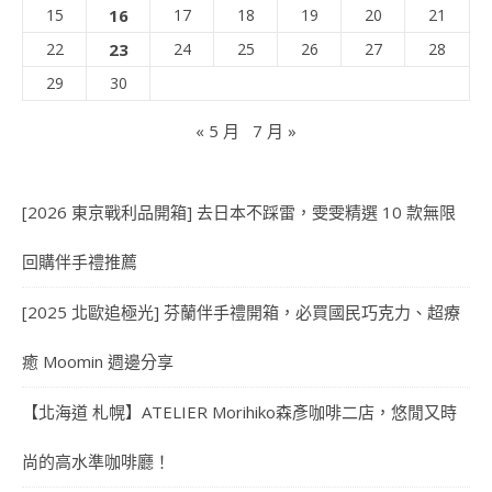
15
16
17
18
19
20
21
22
23
24
25
26
27
28
29
30
« 5 月
7 月 »
[2026 東京戰利品開箱] 去日本不踩雷，雯雯精選 10 款無限
回購伴手禮推薦
[2025 北歐追極光] 芬蘭伴手禮開箱，必買國民巧克力、超療
癒 Moomin 週邊分享
【北海道 札幌】ATELIER Morihiko森彥咖啡二店，悠閒又時
尚的高水準咖啡廳！