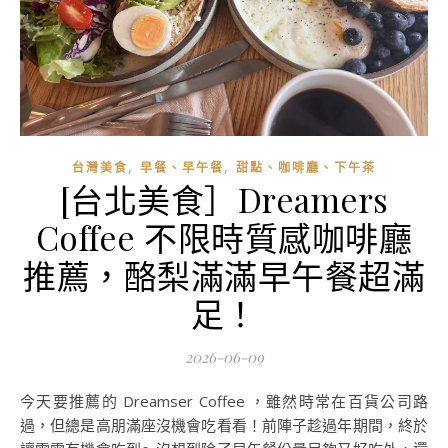
,
,
台灣美食
早餐、早午餐
甜點、咖啡廳、下午茶
[台北美食］Dreamers
Coffee 不限時質感咖啡廳
推薦，酪梨滿滿早午餐超滿
足！
2026-06-09
今天要推薦的 Dreamser Coffee ，雖然時常在百貨公司路
過，但總是高朋滿座沒機會吃看看！前陣子趁過年期間，終於