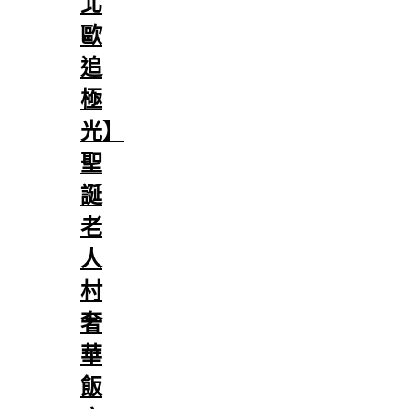
北
歐
追
極
光】
聖
誕
老
人
村
奢
華
飯