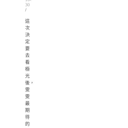
30
/
這
次
決
定
要
去
看
極
光
後，
雯
雯
最
期
待
的