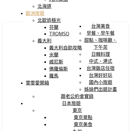
北海道
歐洲旅遊
北歐追極光
台灣美食
芬蘭
早餐、早午餐
TROMSO
甜點、咖啡廳、
義大利
下午茶
義大利自助攻略
日韓料理
米蘭
中式、港式
威尼斯
台灣飯店住宿
佛羅倫斯
台灣好好玩
羅馬
國內小旅遊
雯雯愛開箱
姊妹們出遊計畫
跟老公約會實錄
日本旅遊
東京
東京景點
東京美食