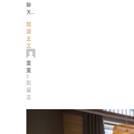
聊
天...
閱
讀
全
文
雯
雯
9
則
留
言