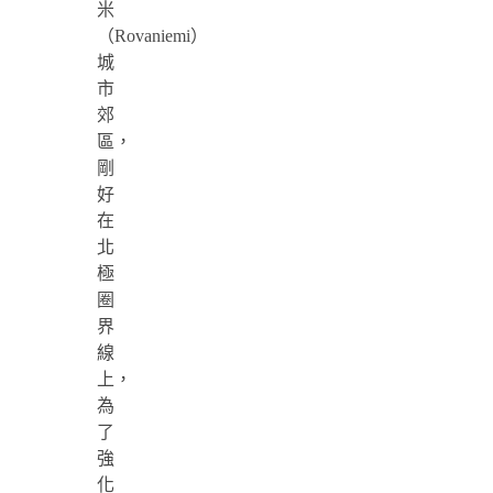
米
（Rovaniemi）
城
市
郊
區，
剛
好
在
北
極
圈
界
線
上，
為
了
強
化