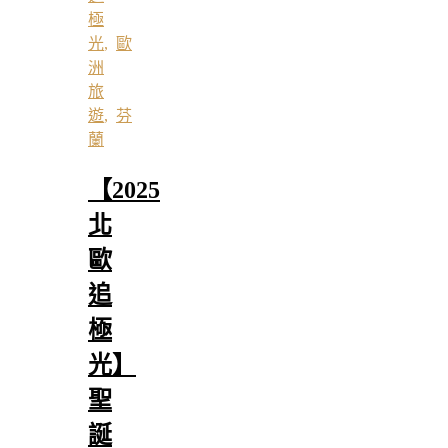
極
光
,
歐
洲
旅
遊
,
芬
蘭
【2025
北
歐
追
極
光】
聖
誕