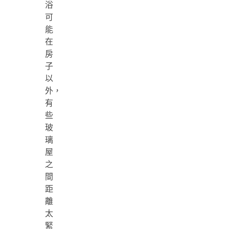
浴
可
能
在
房
子
以
外，
有
些
玻
璃
屋
之
間
距
離
太
緊