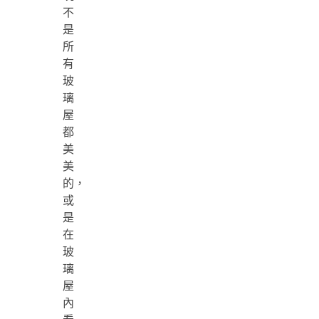
不
是
所
有
玻
璃
屋
都
美
美
的，
或
是
在
玻
璃
屋
內