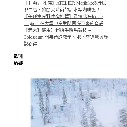
【北海道 札幌】ATELIER Morihiko森彥咖
啡二店，悠閒又時尚的高水準咖啡廳！
【美瑛富良野住宿推薦】緩慢北海道 the
adagio，在大雪中享受時間慢下來的寧靜
【義大利羅馬】超搶手羅馬競技場
Colosseum 門票預約教學、地下層導覽與參
觀心得
歐洲
旅遊