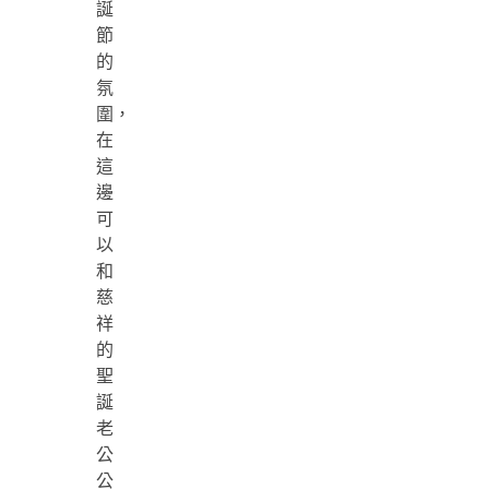
誕
節
的
氛
圍，
在
這
邊
可
以
和
慈
祥
的
聖
誕
老
公
公