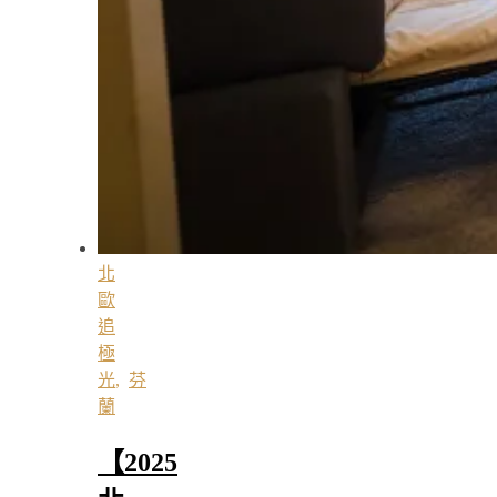
北
歐
追
極
光
,
芬
蘭
【2025