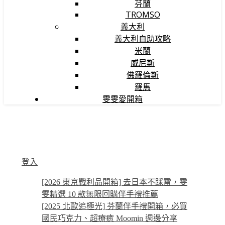
芬蘭
TROMSO
義大利
義大利自助攻略
米蘭
威尼斯
佛羅倫斯
羅馬
雯雯愛開箱
登入
[2026 東京戰利品開箱] 去日本不踩雷，雯
雯精選 10 款無限回購伴手禮推薦
[2025 北歐追極光] 芬蘭伴手禮開箱，必買
國民巧克力、超療癒 Moomin 週邊分享