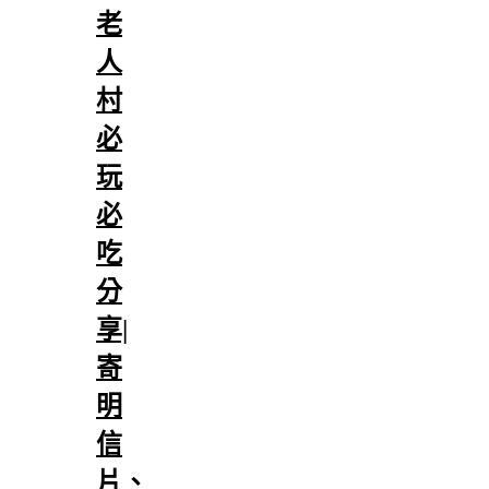
老
人
村
必
玩
必
吃
分
享|
寄
明
信
片、