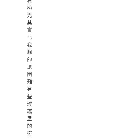
看
極
光
其
實
比
我
想
的
還
困
難!
有
些
玻
璃
屋
的
衛