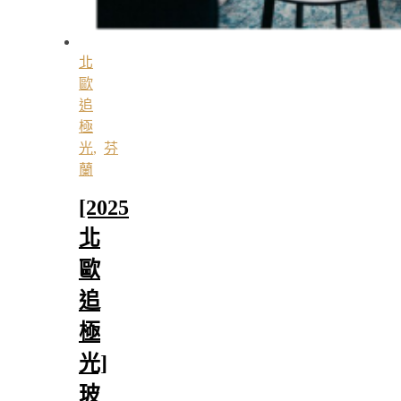
北
歐
追
極
光
,
芬
蘭
[2025
北
歐
追
極
光]
玻