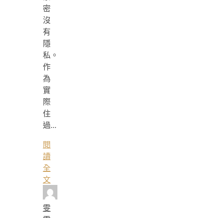
密
沒
有
隱
私。
作
為
實
際
住
過...
閱
讀
全
文
雯