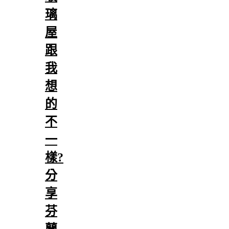
璃
屋
跟
我
想
的
不
一
樣?
分
享
芬