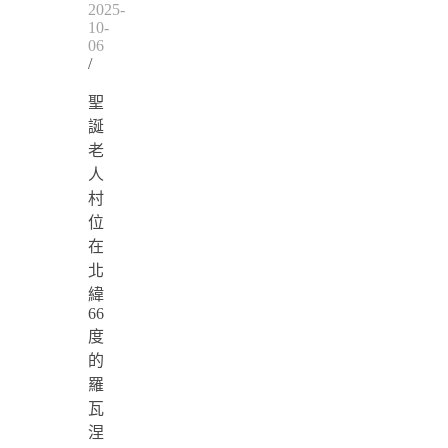
2025-
10-
06
/
聖
誕
老
人
村
位
在
北
緯
66
度
的
羅
瓦
涅