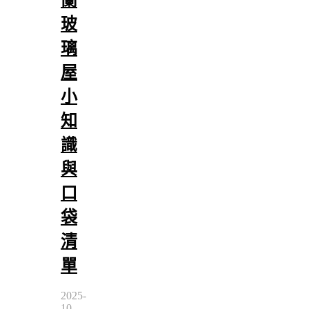
蘭
玻
璃
屋
小
知
識
與
口
袋
清
單
2025-
10-