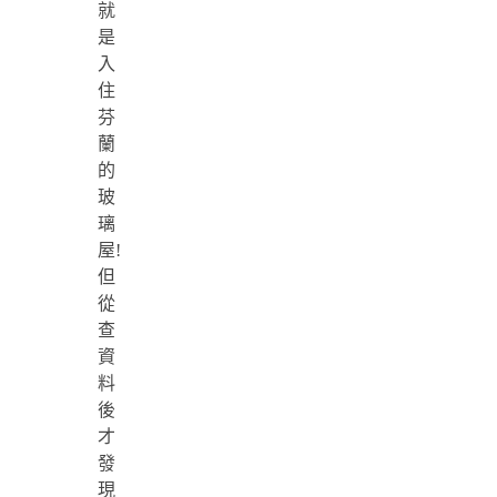
就
是
入
住
芬
蘭
的
玻
璃
屋!
但
從
查
資
料
後
才
發
現