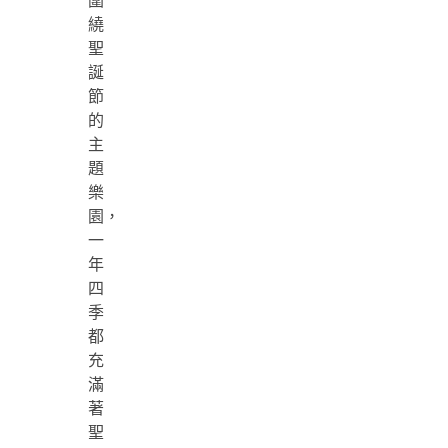
圍
繞
聖
誕
節
的
主
題
樂
園，
一
年
四
季
都
充
滿
著
聖