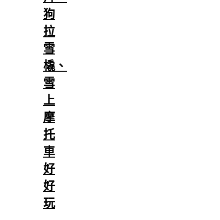
狗
拉
雪
橇、
雪
上
摩
托
車
好
好
玩